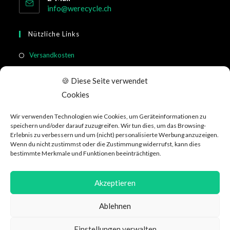
info@werecycle.ch
Nützliche Links
Versandkosten
Rücksendung & Widerruf
🍪 Diese Seite verwendet
Meistgestellte Fragen
Cookies
Allgemeine Geschäftsbedingungen
Wir verwenden Technologien wie Cookies, um Geräteinformationen zu
Kundeninformation
speichern und/oder darauf zuzugreifen. Wir tun dies, um das Browsing-
Erlebnis zu verbessern und um (nicht) personalisierte Werbung anzuzeigen.
Wenn du nicht zustimmst oder die Zustimmung widerrufst, kann dies
Social Media
bestimmte Merkmale und Funktionen beeinträchtigen.
Akzeptieren
Ablehnen
Datenschutzerklärung
AGB
Über WeRecycle
Affiliate
Jobs
Einstellungen verwalten