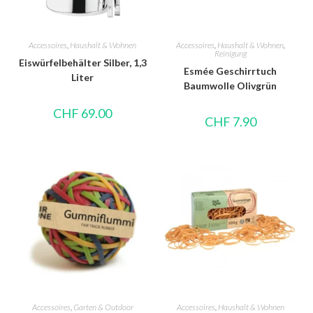
Accessoires
,
Haushalt & Wohnen
Accessoires
,
Haushalt & Wohnen
,
Reinigung
Eiswürfelbehälter Silber, 1,3
Esmée Geschirrtuch
Liter
Baumwolle Olivgrün
CHF
69.00
CHF
7.90
Accessoires
,
Garten & Outdoor
Accessoires
,
Haushalt & Wohnen