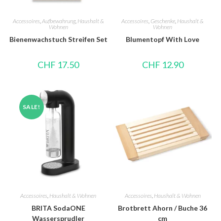
Accessoires
,
Aufbewahrung
,
Haushalt &
Accessoires
,
Geschenke
,
Haushalt &
Wohnen
Wohnen
Bienenwachstuch Streifen Set
Blumentopf With Love
CHF
17.50
CHF
12.90
SALE!
Accessoires
,
Haushalt & Wohnen
Accessoires
,
Haushalt & Wohnen
BRITA SodaONE
Brotbrett Ahorn / Buche 36
Wassersprudler
cm