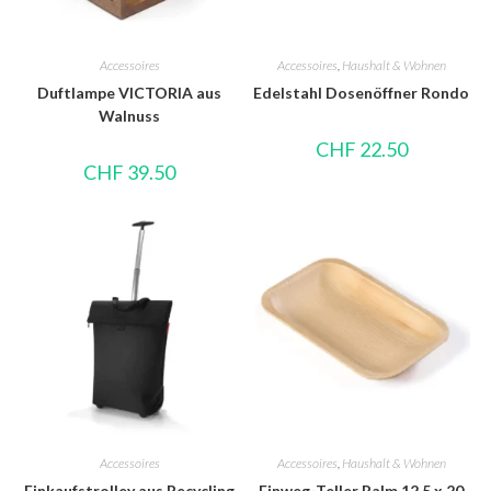
Accessoires
Accessoires
,
Haushalt & Wohnen
Duftlampe VICTORIA aus
Edelstahl Dosenöffner Rondo
Walnuss
CHF
22.50
CHF
39.50
Accessoires
Accessoires
,
Haushalt & Wohnen
Einkaufstrolley aus Recycling
Einweg-Teller Palm 12,5 x 20