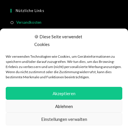
Nützliche Links
Versandkosten
Rücksendung & Widerruf
🍪 Diese Seite verwendet
Meistgestellte Fragen
Cookies
Allgemeine Geschäftsbedingungen
Wir verwenden Technologien wie Cookies, um Geräteinformationen zu
Kundeninformation
speichern und/oder darauf zuzugreifen. Wir tun dies, um das Browsing-
Erlebnis zu verbessern und um (nicht) personalisierte Werbung anzuzeigen.
Wenn du nicht zustimmst oder die Zustimmung widerrufst, kann dies
Social Media
bestimmte Merkmale und Funktionen beeinträchtigen.
Akzeptieren
Ablehnen
Datenschutzerklärung
AGB
Über WeRecycle
Affiliate
Jobs
Einstellungen verwalten
Impressum & Kontakt