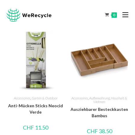
0
Accessoires
,
Garten & Outdoor
Accessoires
,
Aufbewahrung
,
Haushalt &
Wohnen
Anti-Mücken Sticks Neocid
Ausziehbarer Besteckkasten
Verde
Bambus
CHF
11.50
CHF
38.50