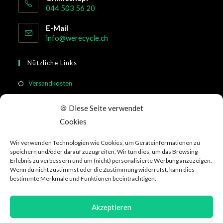
044 503 56 20
E-Mail
info@werecycle.ch
Nützliche Links
Versandkosten
Rücksendung & Widerruf
🍪 Diese Seite verwendet
Meistgestellte Fragen
Cookies
Allgemeine Geschäftsbedingungen
Wir verwenden Technologien wie Cookies, um Geräteinformationen zu
Kundeninformation
speichern und/oder darauf zuzugreifen. Wir tun dies, um das Browsing-
Erlebnis zu verbessern und um (nicht) personalisierte Werbung anzuzeigen.
Wenn du nicht zustimmst oder die Zustimmung widerrufst, kann dies
Social Media
bestimmte Merkmale und Funktionen beeinträchtigen.
Akzeptieren