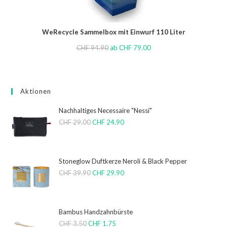
WeRecycle Sammelbox mit Einwurf 110 Liter
CHF
94.90
ab
CHF
79.00
Aktionen
Nachhaltiges Necessaire "Nessi"
CHF
29.00
CHF
24.90
Stoneglow Duftkerze Neroli & Black Pepper
CHF
39.90
CHF
29.90
Bambus Handzahnbürste
CHF
3.50
CHF
1.75