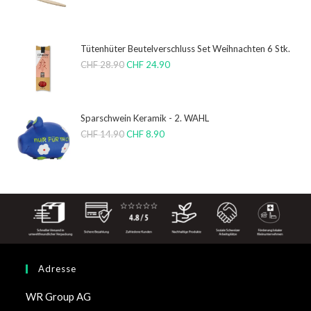
Tütenhüter Beutelverschluss Set Weihnachten 6 Stk.
CHF
28.90
CHF
24.90
Sparschwein Keramik - 2. WAHL
CHF
14.90
CHF
8.90
Adresse
WR Group AG