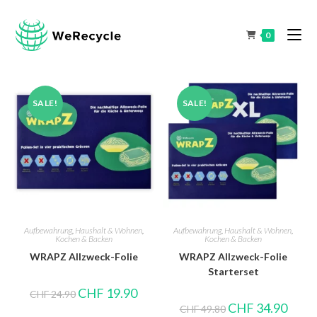
0
SALE!
SALE!
Aufbewahrung
,
Haushalt & Wohnen
,
Aufbewahrung
,
Haushalt & Wohnen
,
Kochen & Backen
Kochen & Backen
WRAPZ Allzweck-Folie
WRAPZ Allzweck-Folie
Starterset
CHF
19.90
CHF
24.90
CHF
34.90
CHF
49.80