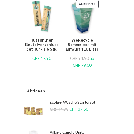
ANGEBOT
Tütenhüter
WeRecycle
Beutelverschluss
Sammelbox mit
Set Türkis 6 Stk.
Einwurf 110 Liter
CHF
17.90
CHF
94.90
ab
CHF
79.00
Aktionen
EcoEgg Wäsche Starterset
CHF
44.70
CHF
37.50
Village Candle Unity