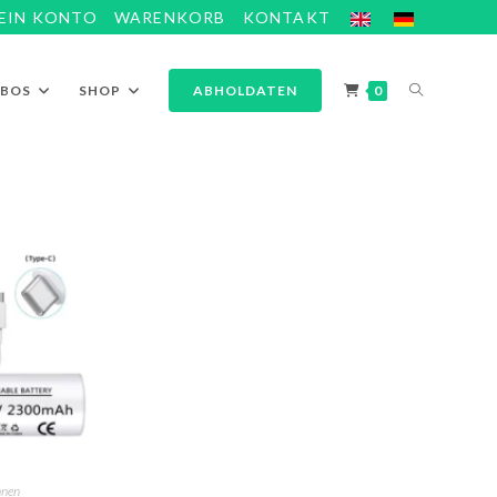
EIN KONTO
WARENKORB
KONTAKT
ABOS
SHOP
ABHOLDATEN
0
hnen