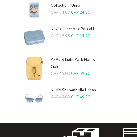
Collection "Unity"
CHF
34.80
CHF
24.80
Koziol Lunchbox Pascal L
CHF
19.95
CHF
14.90
AEVOR Light Pack Honey
Gold
CHF
65.00
CHF
59.90
NIKIN Sonnenbrille Urban
CHF
69.90
CHF
49.90