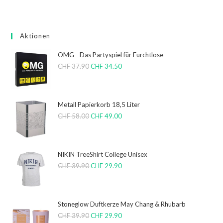
Aktionen
OMG - Das Partyspiel für Furchtlose
CHF
37.90
CHF
34.50
Metall Papierkorb 18,5 Liter
CHF
58.00
CHF
49.00
NIKIN TreeShirt College Unisex
CHF
39.90
CHF
29.90
Stoneglow Duftkerze May Chang & Rhubarb
CHF
39.90
CHF
29.90