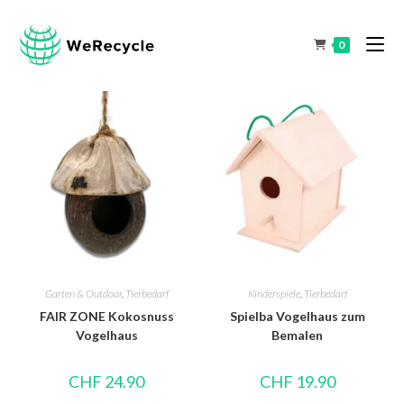
0
Garten & Outdoor
,
Tierbedarf
Kinderspiele
,
Tierbedarf
FAIR ZONE Kokosnuss
Spielba Vogelhaus zum
Vogelhaus
Bemalen
CHF
24.90
CHF
19.90