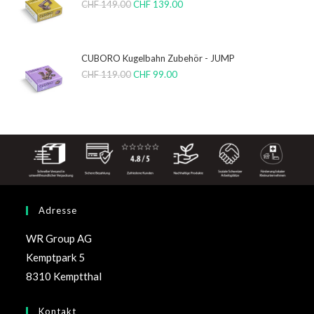
CHF
149.00
CHF
139.00
CUBORO Kugelbahn Zubehör - JUMP
CHF
119.00
CHF
99.00
Adresse
WR Group AG
Kemptpark 5
8310 Kemptthal
Kontakt