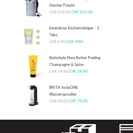
Seastar Purple
CHF
129.00
CHF
115.00
kleandrop Küchenreiniger - 3
Tabs
CHF
6.90
CHF
4.80
Bettyhula Shea Butter Peeling
Champagne & Spice
CHF
19.80
CHF
14.90
BRITA SodaONE
Wassersprudler
CHF
99.00
CHF
79.00