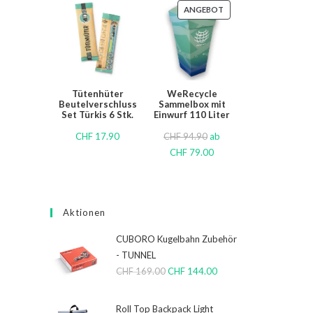
ANGEBOT
Tütenhüter
WeRecycle
Beutelverschluss
Sammelbox mit
Set Türkis 6 Stk.
Einwurf 110 Liter
CHF
17.90
CHF
94.90
ab
CHF
79.00
Aktionen
CUBORO Kugelbahn Zubehör
- TUNNEL
CHF
169.00
CHF
144.00
Roll Top Backpack Light