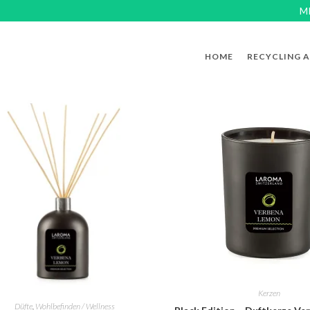
M
HOME
RECYCLING 
Kerzen
Düfte
,
Wohlbefinden / Wellness