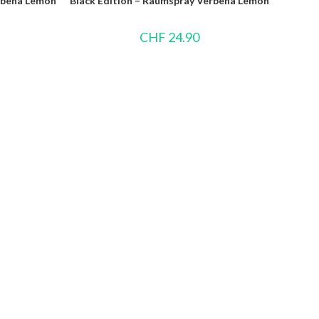
erbena Lemon
Black Edition – Raumspray Verbena Lemon
CHF
24.90