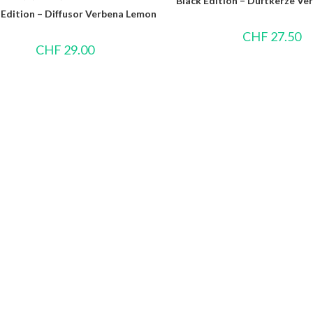
Black Edition – Duftkerze V
 Edition – Diffusor Verbena Lemon
CHF
27.50
CHF
29.00