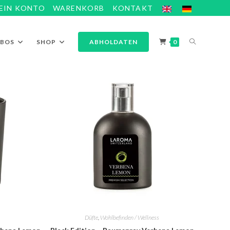
EIN KONTO
WARENKORB
KONTAKT
ABOS
SHOP
ABHOLDATEN
0
Düfte
,
Wohlbefinden / Wellness