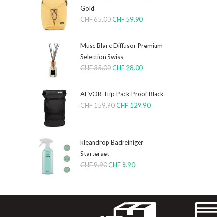
Gold
CHF
65.00
CHF
59.90
Musc Blanc Diffusor Premium
Selection Swiss
CHF
35.00
CHF
28.00
AEVOR Trip Pack Proof Black
CHF
159.90
CHF
129.90
kleandrop Badreiniger
Starterset
CHF
9.90
CHF
8.90