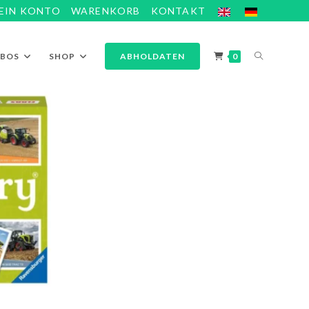
EIN KONTO
WARENKORB
KONTAKT
ABOS
SHOP
ABHOLDATEN
0