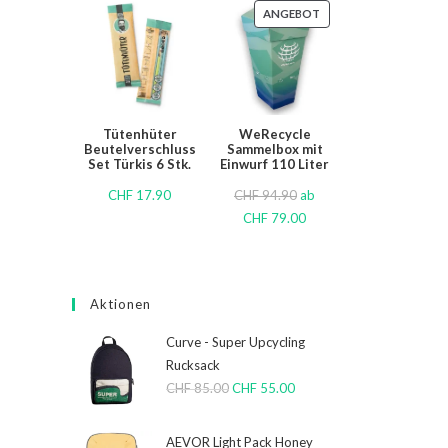
ANGEBOT
Tütenhüter
WeRecycle
Beutelverschluss
Sammelbox mit
Set Türkis 6 Stk.
Einwurf 110 Liter
CHF
17.90
CHF
94.90
ab
CHF
79.00
Aktionen
Curve - Super Upcycling
Rucksack
CHF
85.00
CHF
55.00
AEVOR Light Pack Honey