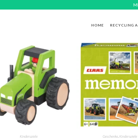
M
HOME
RECYCLING 
Kinderspiele
Geschenke
,
Kinderspiele