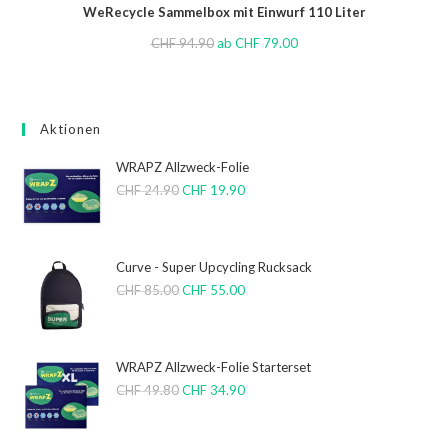
WeRecycle Sammelbox mit Einwurf 110 Liter
CHF
94.90
ab
CHF
79.00
Aktionen
WRAPZ Allzweck-Folie
CHF
24.90
CHF
19.90
Curve - Super Upcycling Rucksack
CHF
85.00
CHF
55.00
WRAPZ Allzweck-Folie Starterset
CHF
49.80
CHF
34.90