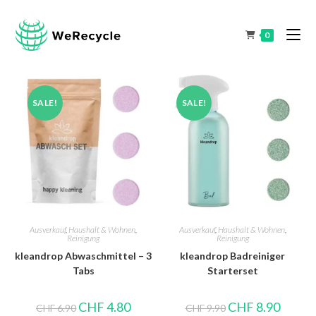
0
SALE!
SALE!
Ausverkauf
,
Haushalt & Wohnen
,
Ausverkauf
,
Haushalt & Wohnen
,
Reinigung
Reinigung
kleandrop Abwaschmittel – 3
kleandrop Badreiniger
Tabs
Starterset
CHF
4.80
CHF
8.90
CHF
6.90
CHF
9.90