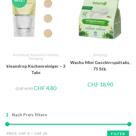
SALE!
Ausverkauf
,
Haushalt & Wohnen
,
Reinigung
Reinigung
Washo Mini Geschirrspültabs,
kleandrop Küchenreiniger – 3
75 Stk.
Tabs
CHF
18.90
CHF
4.80
CHF
6.90
Nach Preis filtern
PREIS:
CHF 0
—
CHF 20
FILTER