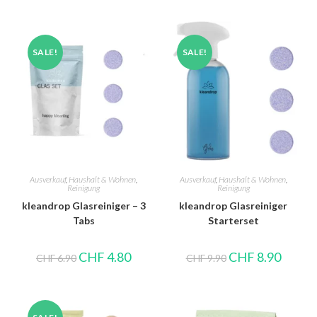
SALE!
SALE!
Ausverkauf
,
Haushalt & Wohnen
,
Ausverkauf
,
Haushalt & Wohnen
,
Reinigung
Reinigung
kleandrop Glasreiniger – 3
kleandrop Glasreiniger
Tabs
Starterset
CHF
4.80
CHF
8.90
CHF
6.90
CHF
9.90