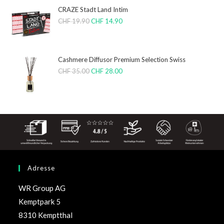
CRAZE Stadt Land Intim
CHF
19.90
CHF
14.90
Cashmere Diffusor Premium Selection Swiss
CHF
35.00
CHF
28.00
Adresse
WR Group AG
Kemptpark 5
8310 Kemptthal