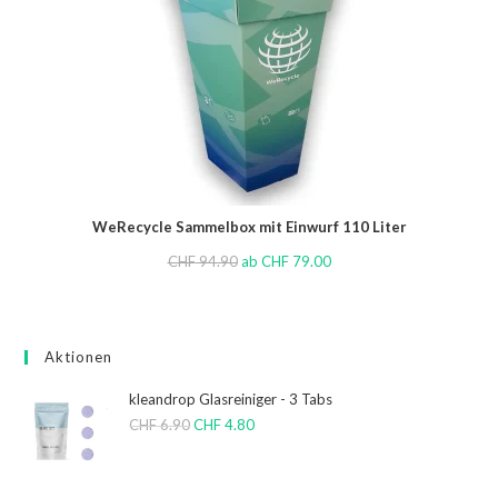
WeRecycle Sammelbox mit Einwurf 110 Liter
CHF
94.90
ab
CHF
79.00
Aktionen
kleandrop Glasreiniger - 3 Tabs
CHF
6.90
CHF
4.80