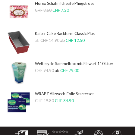
Florex Schafmilchseife Pfingstrose
CHF
8.60
CHF
7.20
Kaiser Cake Backform Classic Plus
ab
CHF
14.90
ab
CHF
12.50
WeRecycle Sammelbox mit Einwurf 110 Liter
CHF
94.90
ab
CHF
79.00
WRAPZ Allzweck-Folie Starterset
CHF
49.80
CHF
34.90