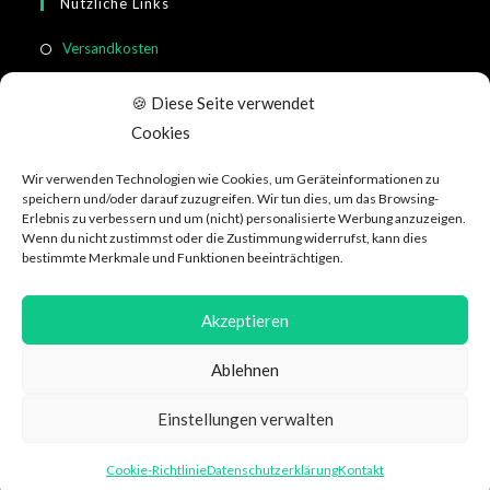
Nützliche Links
Versandkosten
Rücksendung & Widerruf
🍪 Diese Seite verwendet
Meistgestellte Fragen
Cookies
Allgemeine Geschäftsbedingungen
Wir verwenden Technologien wie Cookies, um Geräteinformationen zu
Kundeninformation
speichern und/oder darauf zuzugreifen. Wir tun dies, um das Browsing-
Erlebnis zu verbessern und um (nicht) personalisierte Werbung anzuzeigen.
Wenn du nicht zustimmst oder die Zustimmung widerrufst, kann dies
Social Media
bestimmte Merkmale und Funktionen beeinträchtigen.
Akzeptieren
Ablehnen
Datenschutzerklärung
AGB
Über WeRecycle
Affiliate
Jobs
Einstellungen verwalten
Impressum & Kontakt
Cookie-Richtlinie
Datenschutzerklärung
Kontakt
© Copyright 2026 - WeRecycle.ch