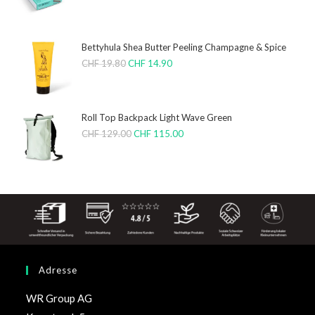
Bettyhula Shea Butter Peeling Champagne & Spice
CHF
19.80
CHF
14.90
Roll Top Backpack Light Wave Green
CHF
129.00
CHF
115.00
Adresse
WR Group AG