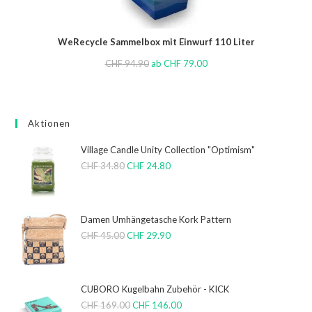
WeRecycle Sammelbox mit Einwurf 110 Liter
CHF
94.90
ab
CHF
79.00
Aktionen
Village Candle Unity Collection "Optimism"
CHF
34.80
CHF
24.80
Damen Umhängetasche Kork Pattern
CHF
45.00
CHF
29.90
CUBORO Kugelbahn Zubehör - KICK
CHF
169.00
CHF
146.00