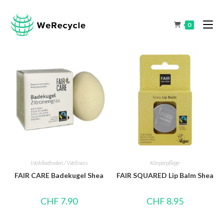
0
Wohlbefinden / Wellness
Körperpflege
FAIR CARE Badekugel Shea
FAIR SQUARED Lip Balm Shea
CHF
7.90
CHF
8.95