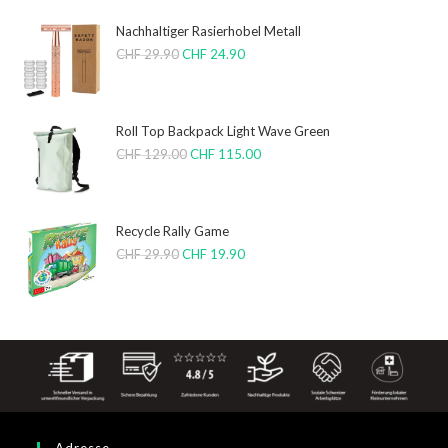
Nachhaltiger Rasierhobel Metall
CHF
29.90
CHF
24.90
Roll Top Backpack Light Wave Green
CHF
129.00
CHF
115.00
Recycle Rally Game
CHF
29.90
CHF
19.90
Adresse