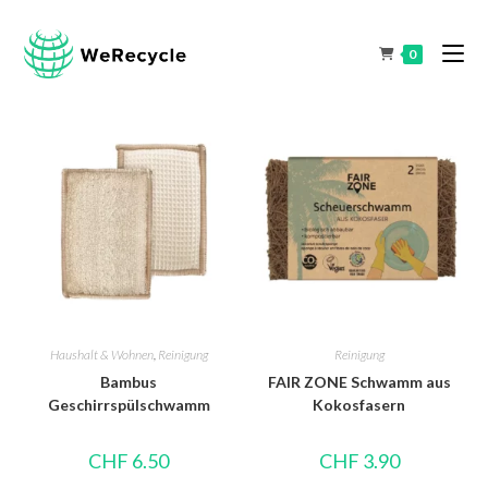
0
Haushalt & Wohnen
,
Reinigung
Reinigung
Bambus
FAIR ZONE Schwamm aus
Geschirrspülschwamm
Kokosfasern
CHF
6.50
CHF
3.90