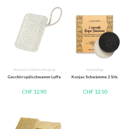
Haushalt & Wohnen
,
Reinigung
Körperpflege
Geschirrspülschwamm Luffa
Konjac Schwämme 2 Stk.
CHF
12.90
CHF
12.50