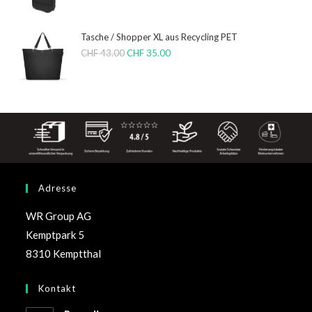
Tasche / Shopper XL aus Recycling PET
CHF
43.00
CHF
35.00
Adresse
WR Group AG
Kemptpark 5
8310 Kemptthal
Kontakt