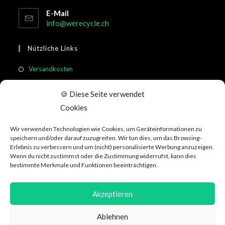
E-Mail
info@werecycle.ch
Nützliche Links
Versandkosten
Rücksendung & Widerruf
🍪 Diese Seite verwendet
Meistgestellte Fragen
Cookies
Allgemeine Geschäftsbedingungen
Wir verwenden Technologien wie Cookies, um Geräteinformationen zu
Kundeninformation
speichern und/oder darauf zuzugreifen. Wir tun dies, um das Browsing-
Erlebnis zu verbessern und um (nicht) personalisierte Werbung anzuzeigen.
Wenn du nicht zustimmst oder die Zustimmung widerrufst, kann dies
Social Media
bestimmte Merkmale und Funktionen beeinträchtigen.
Akzeptieren
Ablehnen