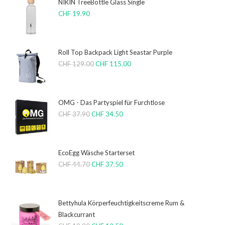
NIKIN TreeBottle Glass Single
CHF
19.90
Roll Top Backpack Light Seastar Purple
CHF
129.00
CHF
115.00
OMG - Das Partyspiel für Furchtlose
CHF
37.90
CHF
34.50
EcoEgg Wäsche Starterset
CHF
44.70
CHF
37.50
Bettyhula Körperfeuchtigkeitscreme Rum &
Blackcurrant