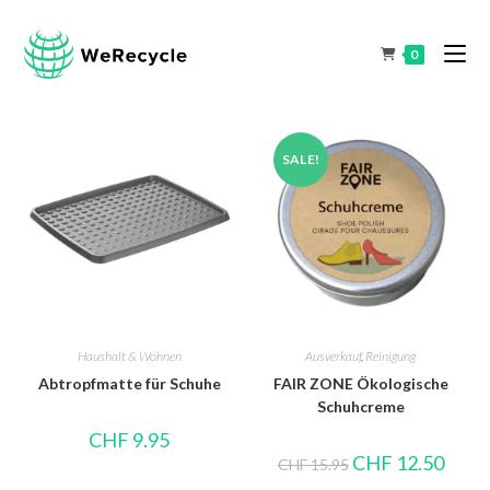
0
SALE!
Haushalt & Wohnen
Ausverkauf
,
Reinigung
Abtropfmatte für Schuhe
FAIR ZONE Ökologische
Schuhcreme
CHF
9.95
CHF
12.50
CHF
15.95