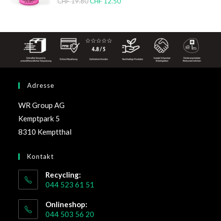
CHF
19.80
CHF
12.50
Adresse
WR Group AG
Kemptpark 5
8310 Kemptthal
Kontakt
Recycling:
044 523 61 51
Onlineshop:
044 503 56 20