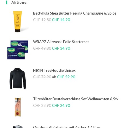
Aktionen
Bettyhula Shea Butter Peeling Champagne & Spice
CHF
19.80
CHF
14.90
WRAPZ Allzweck-Folie Starterset
CHF
49.80
CHF
34.90
NIKIN TreeHoodie Unisex
CHF
79.90
ab
CHF
59.90
Tütenhüter Beutelverschluss Set Weihnachten 6 Stk.
CHF
28.90
CHF
24.90
Outdoor Abfalleimer mit Ascher 17 Liter