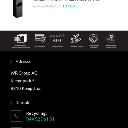
CHF
239.00
CHF
189.00
Adresse
WR Group AG
Kemptpark 5
8310 Kemptthal
Kontakt
Recycling:
044 523 61 51