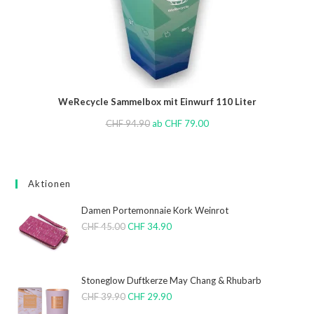
WeRecycle Sammelbox mit Einwurf 110 Liter
CHF
94.90
ab
CHF
79.00
Aktionen
Damen Portemonnaie Kork Weinrot
CHF
45.00
CHF
34.90
Stoneglow Duftkerze May Chang & Rhubarb
CHF
39.90
CHF
29.90