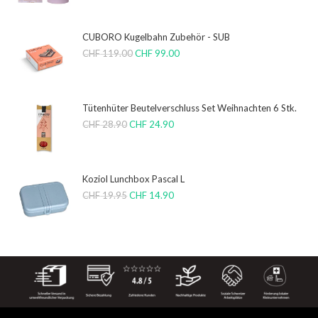
CUBORO Kugelbahn Zubehör - SUB
CHF
119.00
CHF
99.00
Tütenhüter Beutelverschluss Set Weihnachten 6 Stk.
CHF
28.90
CHF
24.90
Koziol Lunchbox Pascal L
CHF
19.95
CHF
14.90