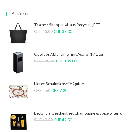
Aktionen
Tasche / Shopper XL aus Recycling PET
CHF
43.00
CHF
35.00
Outdoor Abfalleimer mit Ascher 17 Liter
CHF
239.00
CHF
189.00
Florex Schafmilchseife Quitte
CHF
8.60
CHF
7.20
Bettyhula Geschenkset Champagne & Spice 5-teilig
CHF
69.50
CHF
49.50