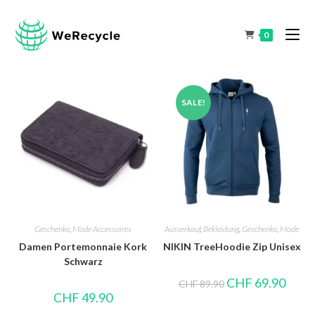
0
SALE!
Geschenke
,
Mode Accessoires
Ausverkauf
,
Bekleidung
,
Geschenke
,
Mode
Damen Portemonnaie Kork
NIKIN TreeHoodie Zip Unisex
Schwarz
CHF
69.90
CHF
89.90
CHF
49.90