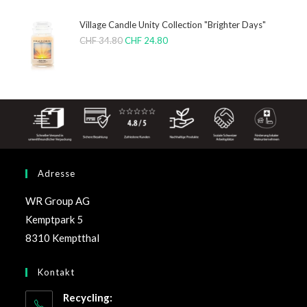
Village Candle Unity Collection "Brighter Days"
CHF
34.80
CHF
24.80
Adresse
WR Group AG
Kemptpark 5
8310 Kemptthal
Kontakt
Recycling: