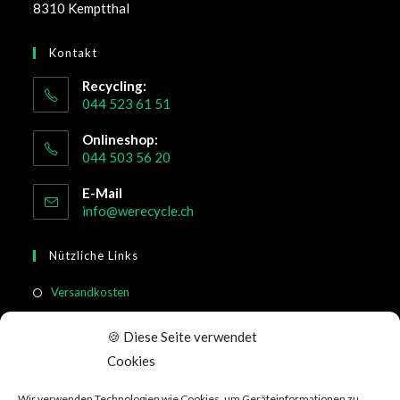
8310 Kemptthal
Kontakt
Recycling:
044 523 61 51
Onlineshop:
044 503 56 20
E-Mail
info@werecycle.ch
Nützliche Links
Versandkosten
Rücksendung & Widerruf
🍪 Diese Seite verwendet
Meistgestellte Fragen
Cookies
Allgemeine Geschäftsbedingungen
Wir verwenden Technologien wie Cookies, um Geräteinformationen zu