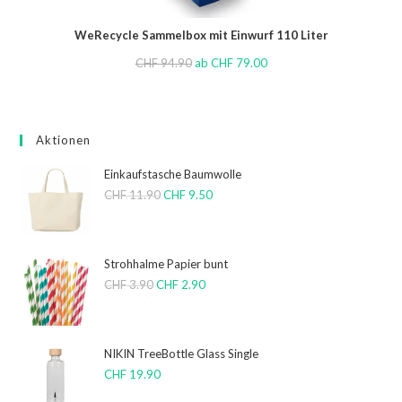
WeRecycle Sammelbox mit Einwurf 110 Liter
CHF
94.90
ab
CHF
79.00
Aktionen
Einkaufstasche Baumwolle
CHF
11.90
CHF
9.50
Strohhalme Papier bunt
CHF
3.90
CHF
2.90
NIKIN TreeBottle Glass Single
CHF
19.90