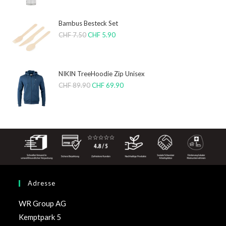
Bambus Besteck Set
CHF
7.50
CHF
5.90
NIKIN TreeHoodie Zip Unisex
CHF
89.90
CHF
69.90
Adresse
WR Group AG
Kemptpark 5