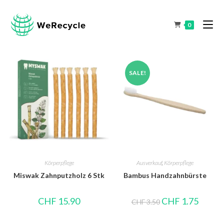
0
SALE!
Körperpflege
Ausverkauf
,
Körperpflege
Miswak Zahnputzholz 6 Stk
Bambus Handzahnbürste
CHF
15.90
CHF
1.75
CHF
3.50