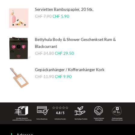
Servietten Bambuspapier, 20 Stk.
CHF
7.90
CHF
5.90
Bettyhula Body & Shower Geschenkset Rum &
Blackcurrant
CHF
34.80
CHF
29.50
Gepäckanhänger / Kofferanhänger Kork
CHF
11.90
CHF
9.90
Adresse