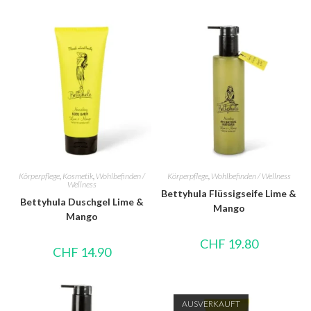
Körperpflege
,
Kosmetik
,
Wohlbefinden /
Körperpflege
,
Wohlbefinden / Wellness
Wellness
Bettyhula Flüssigseife Lime &
Bettyhula Duschgel Lime &
Mango
Mango
CHF
19.80
CHF
14.90
AUSVERKAUFT