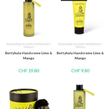
Körperpflege
,
Kosmetik
,
Wohlbefinden /
Körperpflege
,
Kosmetik
,
Wohlbefinden /
Wellness
Wellness
Bettyhula Handcreme Lime &
Bettyhula Handcreme Lime &
Mango
Mango
CHF
19.80
CHF
9.80