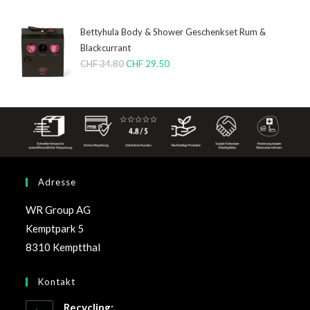
Bettyhula Body & Shower Geschenkset Rum &
Blackcurrant
CHF
34.80
CHF
29.50
Adresse
WR Group AG
Kemptpark 5
8310 Kemptthal
Kontakt
Recycling: