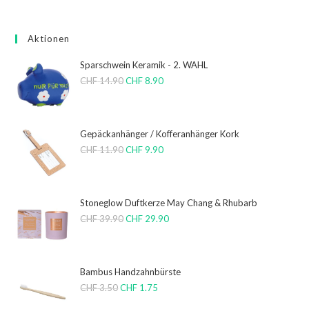
Aktionen
Sparschwein Keramik - 2. WAHL
CHF
14.90
CHF
8.90
Gepäckanhänger / Kofferanhänger Kork
CHF
11.90
CHF
9.90
Stoneglow Duftkerze May Chang & Rhubarb
CHF
39.90
CHF
29.90
Bambus Handzahnbürste
CHF
3.50
CHF
1.75