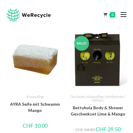
0
SALE!
Körperpflege
Geschenke
,
Körperpflege
,
Wohlbefinden /
Wellness
AYRA Seife mit Schwamm
Bettyhula Body & Shower
Mango
Geschenkset Lime & Mango
CHF
10.00
CHF
29.50
CHF
34.80