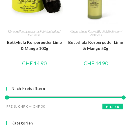
Körperpflege
,
Kosmetik
,
Wohlbefinden /
Körperpflege
,
Kosmetik
,
Wohlbefinden /
Wellness
Wellness
Bettyhula Körperpuder Lime
Bettyhula Körperpuder Lime
& Mango 100g
& Mango 50g
CHF
14.90
CHF
14.90
Nach Preis filtern
PREIS:
CHF 0
—
CHF 30
FILTER
Kategorien