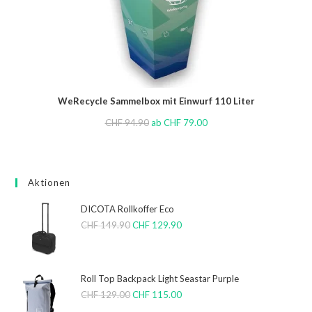
WeRecycle Sammelbox mit Einwurf 110 Liter
CHF
94.90
ab
CHF
79.00
Aktionen
DICOTA Rollkoffer Eco
CHF
149.90
CHF
129.90
Roll Top Backpack Light Seastar Purple
CHF
129.00
CHF
115.00