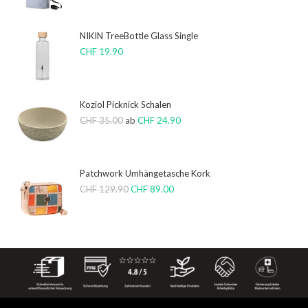
NIKIN TreeBottle Glass Single
CHF
19.90
Koziol Picknick Schalen
CHF
35.00
ab
CHF
24.90
Patchwork Umhängetasche Kork
CHF
129.90
CHF
89.00