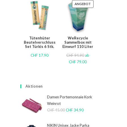
ANGEBOT
Tütenhüter
WeRecycle
Beutelverschluss
Sammelbox mit
Set Türkis 6 Stk.
Einwurf 110 Liter
CHF
17.90
CHF
94.90
ab
CHF
79.00
Aktionen
Damen Portemonnaie Kork
Weinrot
CHF
45.00
CHF
34.90
NIKIN Unisex Jacke Parka