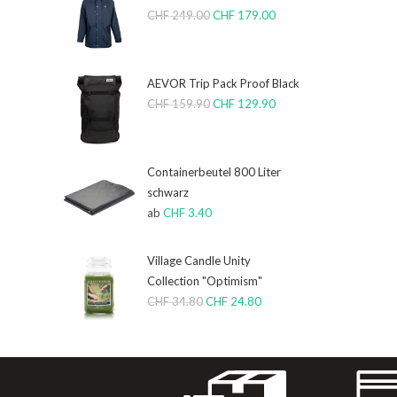
CHF
249.00
CHF
179.00
AEVOR Trip Pack Proof Black
CHF
159.90
CHF
129.90
Containerbeutel 800 Liter
schwarz
ab
CHF
3.40
Village Candle Unity
Collection "Optimism"
CHF
34.80
CHF
24.80