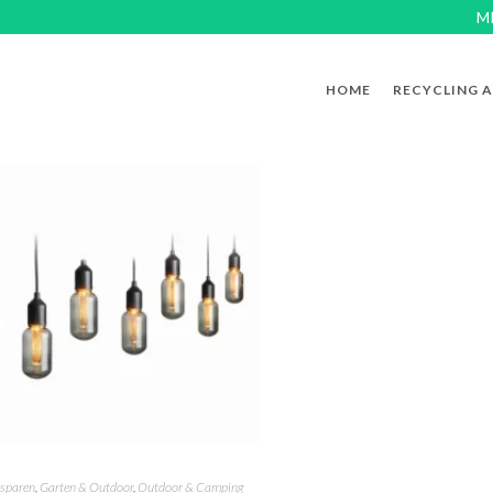
M
HOME
RECYCLING 
esparen
,
Garten & Outdoor
,
Outdoor & Camping