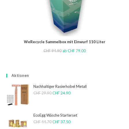
WeRecycle Sammelbox mit Einwurf 110 Liter
CHF
94.90
ab
CHF
79.00
Aktionen
Nachhaltiger Rasierhobel Metall
CHF
29.90
CHF
24.90
EcoEgg Wäsche Starterset
CHF
44.70
CHF
37.50