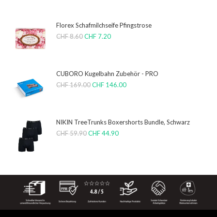
Florex Schafmilchseife Pfingstrose
CHF
8.60
CHF
7.20
CUBORO Kugelbahn Zubehör - PRO
CHF
169.00
CHF
146.00
NIKIN TreeTrunks Boxershorts Bundle, Schwarz
CHF
59.90
CHF
44.90