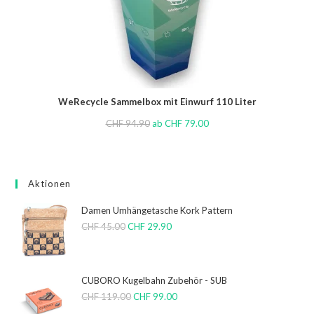
WeRecycle Sammelbox mit Einwurf 110 Liter
CHF
94.90
ab
CHF
79.00
Aktionen
Damen Umhängetasche Kork Pattern
CHF
45.00
CHF
29.90
CUBORO Kugelbahn Zubehör - SUB
CHF
119.00
CHF
99.00