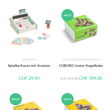
SALE!
Kinderspiele
Freizeit
,
Geschenke
,
Kinderspiele
Spielba Kasse mit Scanner
CUBORO Junior Kugelbahn
CHF
29.90
CHF
199.00
CHF
239.00
SALE!
SALE!