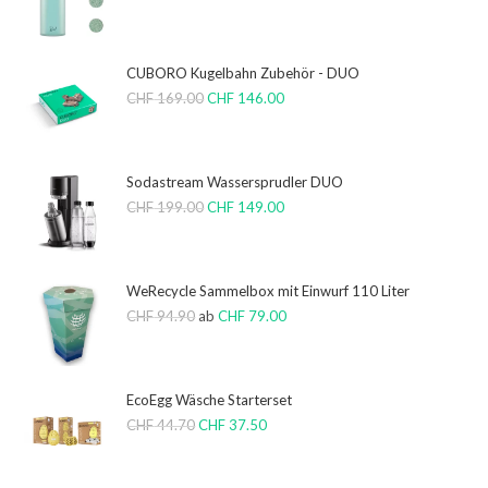
CUBORO Kugelbahn Zubehör - DUO
CHF
169.00
CHF
146.00
Sodastream Wassersprudler DUO
CHF
199.00
CHF
149.00
WeRecycle Sammelbox mit Einwurf 110 Liter
CHF
94.90
ab
CHF
79.00
EcoEgg Wäsche Starterset
CHF
44.70
CHF
37.50