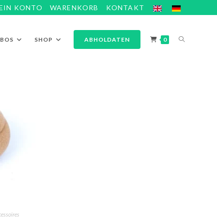
EIN KONTO
WARENKORB
KONTAKT
ABOS
SHOP
ABHOLDATEN
0
essoires