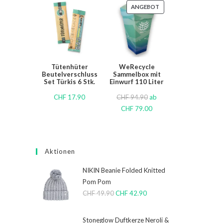
ANGEBOT
Tütenhüter
WeRecycle
Beutelverschluss
Sammelbox mit
Set Türkis 6 Stk.
Einwurf 110 Liter
CHF
17.90
CHF
94.90
ab
CHF
79.00
Aktionen
NIKIN Beanie Folded Knitted
Pom Pom
CHF
49.90
CHF
42.90
Stoneglow Duftkerze Neroli &