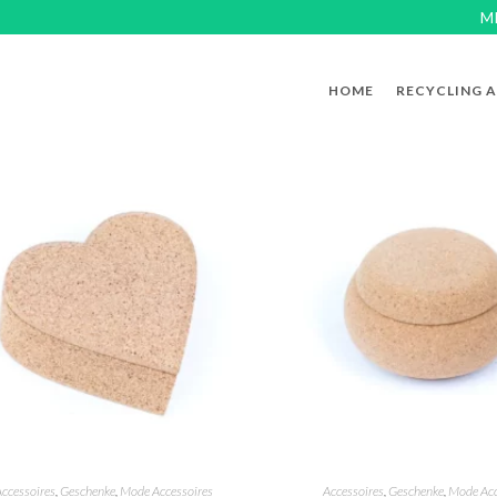
M
HOME
RECYCLING 
ccessoires
,
Geschenke
,
Mode Accessoires
Accessoires
,
Geschenke
,
Mode Acc