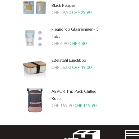
Black Pepper
CHF
39.90
CHF
29.90
kleandrop Glasreiniger - 3
Tabs
CHF
6.90
CHF
4.80
Edelstahl Lunchbox
CHF
56.00
CHF
49.00
AEVOR Trip Pack Chilled
Rose
CHF
159.90
CHF
119.90