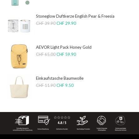
Stoneglow Duftkerze English Pear & Freesia
CHF
39.90
CHF
29.90
AEVOR Light Pack Honey Gold
CHF
65.00
CHF
59.90
Einkaufstasche Baumwolle
CHF
11.90
CHF
9.50