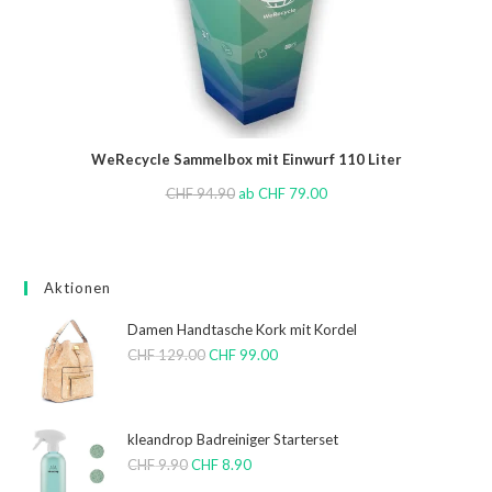
WeRecycle Sammelbox mit Einwurf 110 Liter
CHF
94.90
ab
CHF
79.00
Aktionen
Damen Handtasche Kork mit Kordel
CHF
129.00
CHF
99.00
kleandrop Badreiniger Starterset
CHF
9.90
CHF
8.90