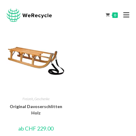
0
Freizeit
,
Geschenke
Original Davoserschlitten
Holz
ab
CHF
229.00