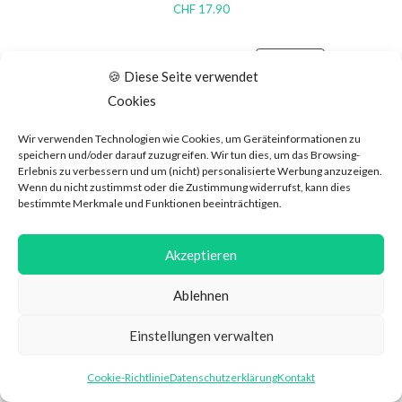
CHF
17.90
ANGEBOT
🍪 Diese Seite verwendet
Cookies
Wir verwenden Technologien wie Cookies, um Geräteinformationen zu
speichern und/oder darauf zuzugreifen. Wir tun dies, um das Browsing-
Erlebnis zu verbessern und um (nicht) personalisierte Werbung anzuzeigen.
Wenn du nicht zustimmst oder die Zustimmung widerrufst, kann dies
bestimmte Merkmale und Funktionen beeinträchtigen.
Akzeptieren
Ablehnen
WeRecycle Sammelbox mit Einwurf 110 Liter
CHF
94.90
ab
CHF
79.00
Einstellungen verwalten
Cookie-Richtlinie
Datenschutzerklärung
Kontakt