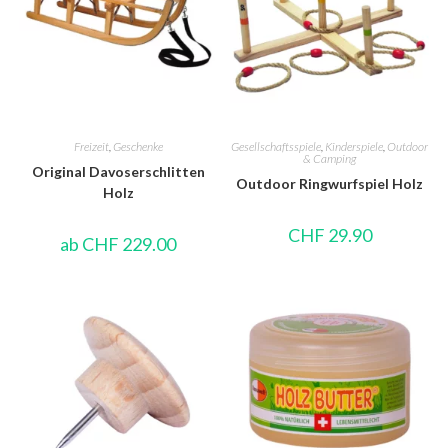
Freizeit
,
Geschenke
Gesellschaftsspiele
,
Kinderspiele
,
Outdoor
& Camping
Original Davoserschlitten
Outdoor Ringwurfspiel Holz
Holz
CHF
29.90
ab
CHF
229.00