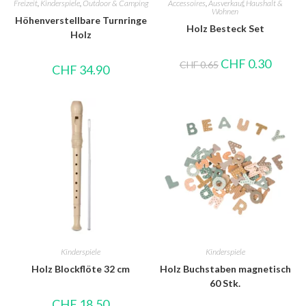
Freizeit
,
Kinderspiele
,
Outdoor & Camping
Accessoires
,
Ausverkauf
,
Haushalt &
Wohnen
Höhenverstellbare Turnringe
Holz Besteck Set
Holz
CHF
0.30
CHF
0.65
CHF
34.90
Kinderspiele
Kinderspiele
Holz Blockflöte 32 cm
Holz Buchstaben magnetisch
60 Stk.
CHF
18.50