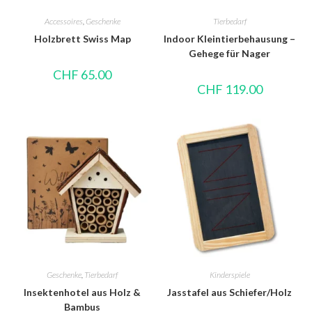
Accessoires
,
Geschenke
Tierbedarf
Holzbrett Swiss Map
Indoor Kleintierbehausung –
Gehege für Nager
CHF
65.00
CHF
119.00
Geschenke
,
Tierbedarf
Kinderspiele
Insektenhotel aus Holz &
Jasstafel aus Schiefer/Holz
Bambus