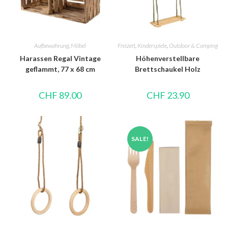
Aufbewahrung
,
Möbel
Freizeit
,
Kinderspiele
,
Outdoor & Camping
Harassen Regal Vintage
Höhenverstellbare
geflammt, 77 x 68 cm
Brettschaukel Holz
CHF
89.00
CHF
23.90
SALE!