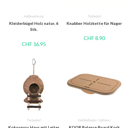
Aufbewahrung
Tierbedarf
Kleiderbügel Holz natur, 6
Knabber Holzkette für Nager
Stk.
CHF
8.90
CHF
16.95
Tierbedarf
Wohlbefinden / Wellness
Kokosnuss Haus mit Leiter
KOOR Balance Board Kork