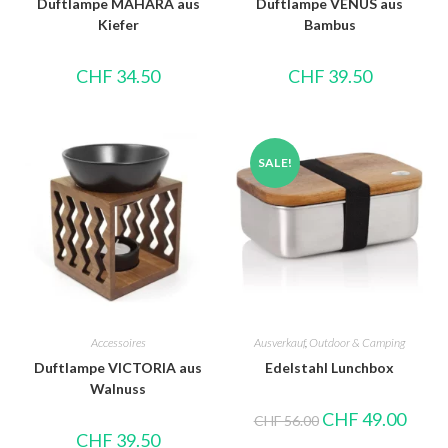
Duftlampe MAHARA aus
Duftlampe VENUS aus
Kiefer
Bambus
CHF
34.50
CHF
39.50
SALE!
Accessoires
Ausverkauf
,
Outdoor & Camping
Duftlampe VICTORIA aus
Edelstahl Lunchbox
Walnuss
CHF
49.00
CHF
56.00
CHF
39.50