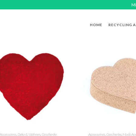
M
HOME
RECYCLING 
Accessoires
,
Deko & Wohnen
,
Geschenke
Accessoires
,
Geschenke
,
Mode Acc