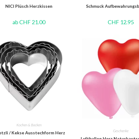
NICI Plüsch Herzkissen
Schmuck Aufbewahrungsb
ab
CHF
21.00
CHF
12.95
Kochen & Backen
Geschenke
tzli / Kekse Ausstechform Herz
Luftballon Herz Naturkautsc