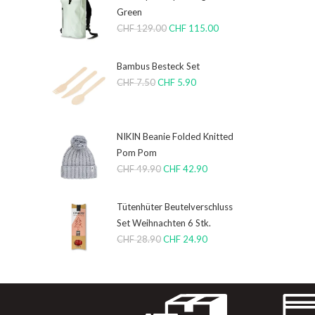
Green
CHF
129.00
CHF
115.00
Bambus Besteck Set
CHF
7.50
CHF
5.90
NIKIN Beanie Folded Knitted
Pom Pom
CHF
49.90
CHF
42.90
Tütenhüter Beutelverschluss
Set Weihnachten 6 Stk.
CHF
28.90
CHF
24.90