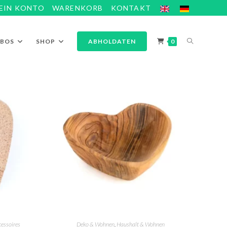
EIN KONTO
WARENKORB
KONTAKT
ABOS
SHOP
ABHOLDATEN
0
essoires
Deko & Wohnen
,
Haushalt & Wohnen