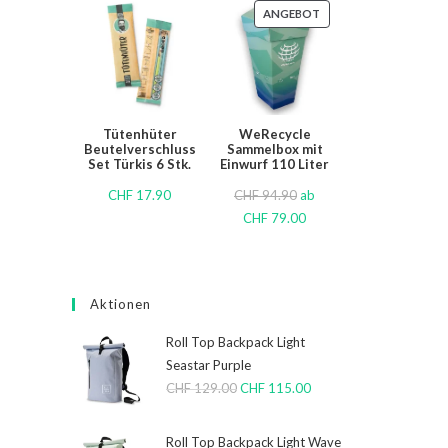
ANGEBOT
Tütenhüter
WeRecycle
Beutelverschluss
Sammelbox mit
Set Türkis 6 Stk.
Einwurf 110 Liter
CHF
17.90
CHF
94.90
ab
CHF
79.00
Aktionen
Roll Top Backpack Light
Seastar Purple
CHF
129.00
CHF
115.00
Roll Top Backpack Light Wave