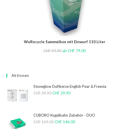
WeRecycle Sammelbox mit Einwurf 110 Liter
CHF
94.90
ab
CHF
79.00
Aktionen
Stoneglow Duftkerze English Pear & Freesia
CHF
39.90
CHF
29.90
CUBORO Kugelbahn Zubehör - DUO
CHF
169.00
CHF
146.00