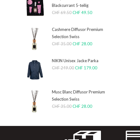
Blackcurrant 5-teilig
CHF
69.50
CHF
49.50
Cashmere Diffusor Premium
Selection Swiss
CHF
35.00
CHF
28.00
NIKIN Unisex Jacke Parka
CHF
249.00
CHF
179.00
Musc Blanc Diffusor Premium
Selection Swiss
CHF
35.00
CHF
28.00