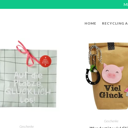
M
HOME
RECYCLING 
Geschenke
Geschenke