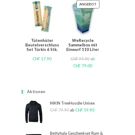
ANGEBOT
Tütenhüter
WeRecycle
Beutelverschluss
Sammelbox mit
Set Türkis 6 Stk.
Einwurf 110 Liter
CHF
17.90
CHF
94.90
ab
CHF
79.00
Aktionen
NIKIN TreeHoodie Unisex
CHF
79.90
ab
CHF
59.90
Bettyhula Geschenkset Rum &