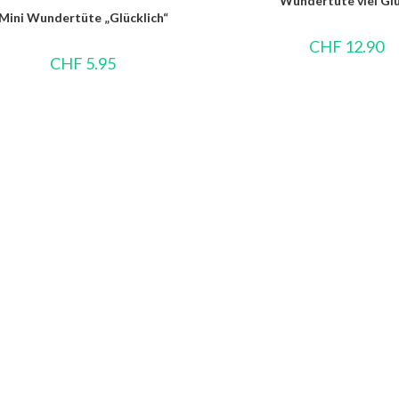
Wundertüte viel Gl
Mini Wundertüte „Glücklich“
CHF
12.90
CHF
5.95