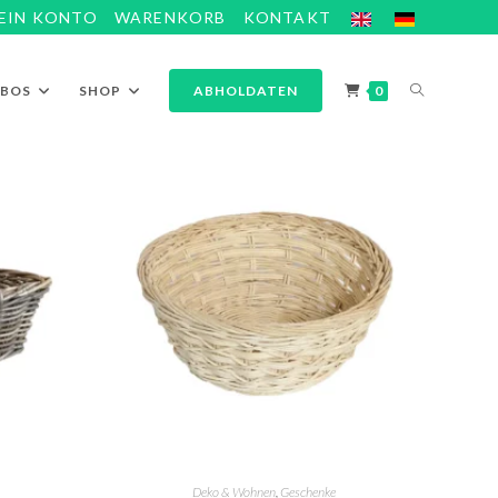
EIN KONTO
WARENKORB
KONTAKT
ABOS
SHOP
ABHOLDATEN
0
Deko & Wohnen
,
Geschenke