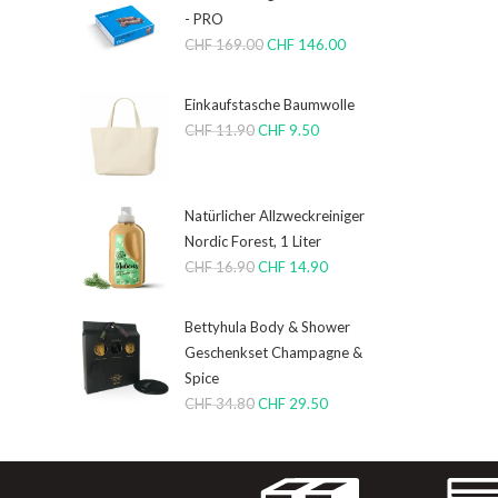
- PRO
CHF
169.00
CHF
146.00
Einkaufstasche Baumwolle
CHF
11.90
CHF
9.50
Natürlicher Allzweckreiniger
Nordic Forest, 1 Liter
CHF
16.90
CHF
14.90
Bettyhula Body & Shower
Geschenkset Champagne &
Spice
CHF
34.80
CHF
29.50