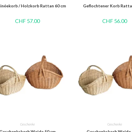
néekorb / Holzkorb Rattan 60 cm
Geflochtener Korb Ratta
CHF
57.00
CHF
56.00
Geschenke
Geschenke
Geschenkskorb Weide 50 cm
Geschenkskorb Weide 