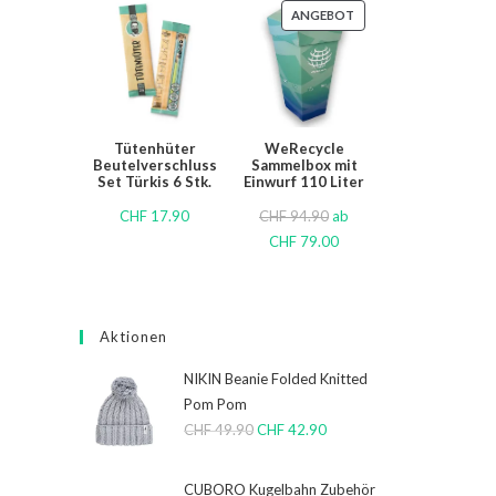
ANGEBOT
Tütenhüter
WeRecycle
Beutelverschluss
Sammelbox mit
Set Türkis 6 Stk.
Einwurf 110 Liter
CHF
17.90
CHF
94.90
ab
CHF
79.00
Aktionen
NIKIN Beanie Folded Knitted
Pom Pom
CHF
49.90
CHF
42.90
CUBORO Kugelbahn Zubehör