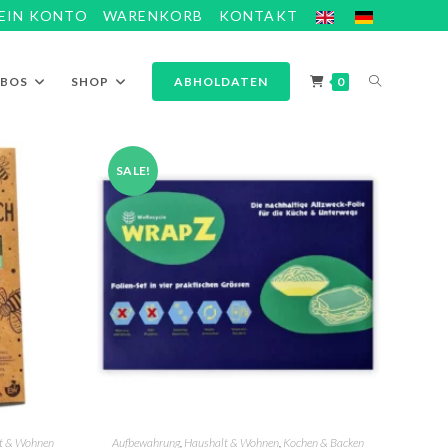
EIN KONTO
WARENKORB
KONTAKT
ABOS
SHOP
ABHOLDATEN
0
SALE!
t & Wohnen
Aufbewahrung
,
Haushalt & Wohnen
,
Kochen & Backen