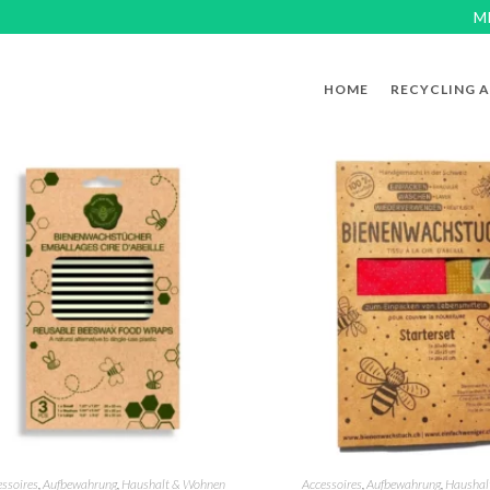
M
HOME
RECYCLING 
essoires
,
Aufbewahrung
,
Haushalt & Wohnen
Accessoires
,
Aufbewahrung
,
Haushal