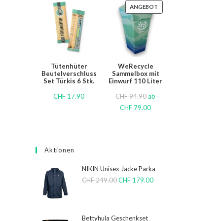
ANGEBOT
Tütenhüter
WeRecycle
Beutelverschluss
Sammelbox mit
Set Türkis 6 Stk.
Einwurf 110 Liter
CHF
17.90
CHF
94.90
ab
CHF
79.00
Aktionen
NIKIN Unisex Jacke Parka
CHF
249.00
CHF
179.00
Bettyhula Geschenkset