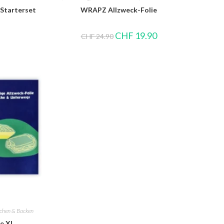
Starterset
WRAPZ Allzweck-Folie
CHF
19.90
CHF
24.90
chen & Backen
e XL