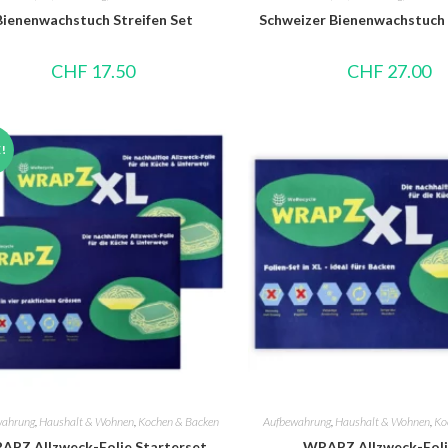
Bienenwachstuch Streifen Set
Schweizer Bienenwachstuch 
CHF
17.50
CHF
27.00
!
wahrung
,
Haushalt & Wohnen
,
Kochen & Backen
Aufbewahrung
,
Haushalt & Wohnen
,
Ko
APZ Allzweck-Folie Starterset
WRAPZ Allzweck-Foli