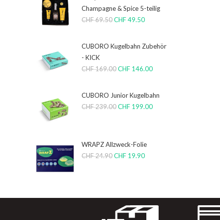
Champagne & Spice 5-teilig
CHF
69.50
CHF
49.50
CUBORO Kugelbahn Zubehör
- KICK
CHF
169.00
CHF
146.00
CUBORO Junior Kugelbahn
CHF
239.00
CHF
199.00
WRAPZ Allzweck-Folie
CHF
24.90
CHF
19.90