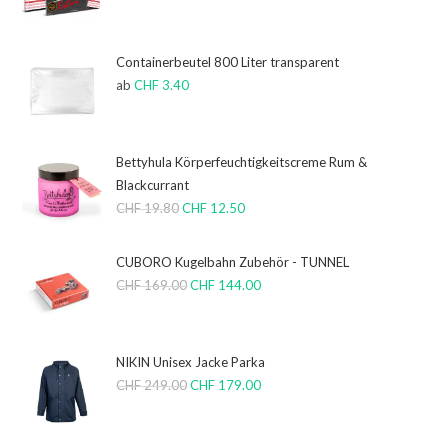
Containerbeutel 800 Liter transparent
ab
CHF
3.40
Bettyhula Körperfeuchtigkeitscreme Rum &
Blackcurrant
CHF
19.80
CHF
12.50
CUBORO Kugelbahn Zubehör - TUNNEL
CHF
169.00
CHF
144.00
NIKIN Unisex Jacke Parka
CHF
249.00
CHF
179.00