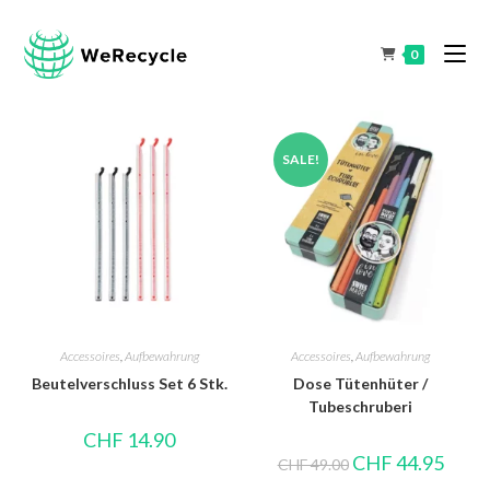
0
SALE!
Accessoires
,
Aufbewahrung
Accessoires
,
Aufbewahrung
Beutelverschluss Set 6 Stk.
Dose Tütenhüter /
Tubeschruberi
CHF
14.90
CHF
44.95
CHF
49.00