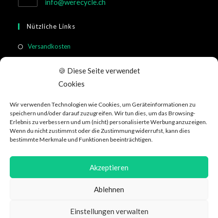
info@werecycle.ch
Nützliche Links
Versandkosten
Rücksendung & Widerruf
🍪 Diese Seite verwendet
Meistgestellte Fragen
Cookies
Allgemeine Geschäftsbedingungen
Wir verwenden Technologien wie Cookies, um Geräteinformationen zu
Kundeninformation
speichern und/oder darauf zuzugreifen. Wir tun dies, um das Browsing-
Erlebnis zu verbessern und um (nicht) personalisierte Werbung anzuzeigen.
Wenn du nicht zustimmst oder die Zustimmung widerrufst, kann dies
Social Media
bestimmte Merkmale und Funktionen beeinträchtigen.
Akzeptieren
Ablehnen
Datenschutzerklärung
AGB
Über WeRecycle
Affiliate
Jobs
Einstellungen verwalten