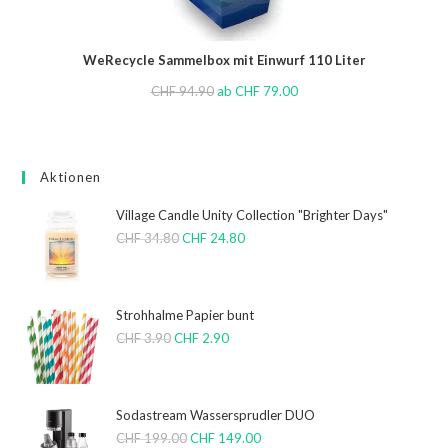
WeRecycle Sammelbox mit Einwurf 110 Liter
CHF
94.90
ab
CHF
79.00
Aktionen
Village Candle Unity Collection "Brighter Days"
CHF
34.80
CHF
24.80
Strohhalme Papier bunt
CHF
3.90
CHF
2.90
Sodastream Wassersprudler DUO
CHF
199.00
CHF
149.00