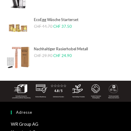
EcoEgg Wäsche Starterset
CHF
44.70
CHF
37.50
Nachhaltiger Rasierhobel Metall
CHF
29.90
CHF
24.90
Adresse
WR Group AG