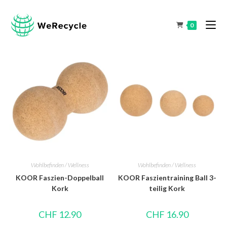
0
Wohlbefinden / Wellness
Wohlbefinden / Wellness
KOOR Faszien-Doppelball
KOOR Faszientraining Ball 3-
Kork
teilig Kork
CHF
12.90
CHF
16.90