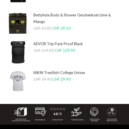
Bettyhula Body & Shower Geschenkset Lime &
Mango
CHF
34.80
CHF
29.50
AEVOR Trip Pack Proof Black
CHF
159.90
CHF
129.90
NIKIN TreeShirt College Unisex
CHF
39.90
CHF
29.90