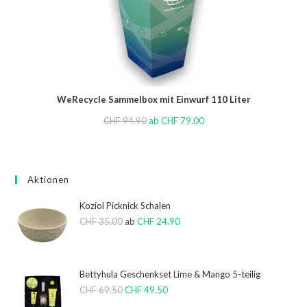
WeRecycle Sammelbox mit Einwurf 110 Liter
CHF
94.90
ab
CHF
79.00
Aktionen
Koziol Picknick Schalen
CHF
35.00
ab
CHF
24.90
Bettyhula Geschenkset Lime & Mango 5-teilig
CHF
69.50
CHF
49.50