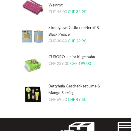
Weinrot
CHF
45.00
CHF
34.90
Stoneglow Duftkerze Neroli &
Black Pepper
CHF
39.90
CHF
29.90
CUBORO Junior Kugelbahn
CHF
239.00
CHF
199.00
Bettyhula Geschenkset Lime &
Mango 5-teilig
CHF
69.50
CHF
49.50