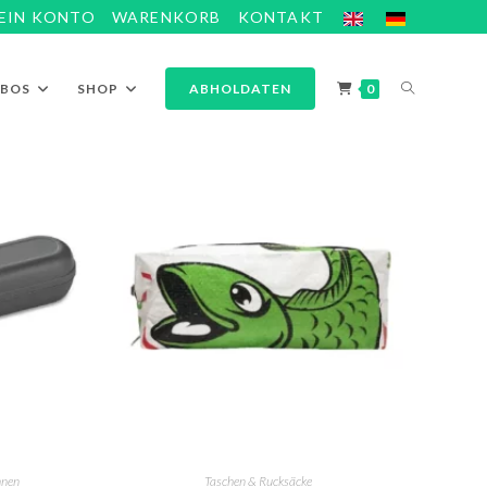
EIN KONTO
WARENKORB
KONTAKT
ABOS
SHOP
ABHOLDATEN
0
hnen
Taschen & Rucksäcke