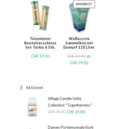
ANGEBOT
Tütenhüter
WeRecycle
Beutelverschluss
Sammelbox mit
Set Türkis 6 Stk.
Einwurf 110 Liter
CHF
17.90
CHF
94.90
ab
CHF
79.00
Aktionen
Village Candle Unity
Collection "Togetherness"
CHF
34.80
CHF
24.80
Damen Portemonnaie Kork