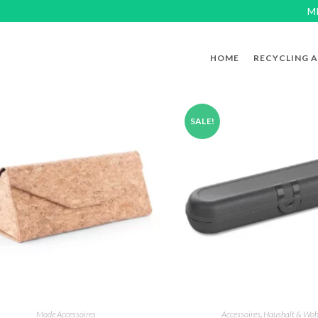
M
HOME
RECYCLING 
SALE!
Mode Accessoires
Accessoires
,
Haushalt & Wo