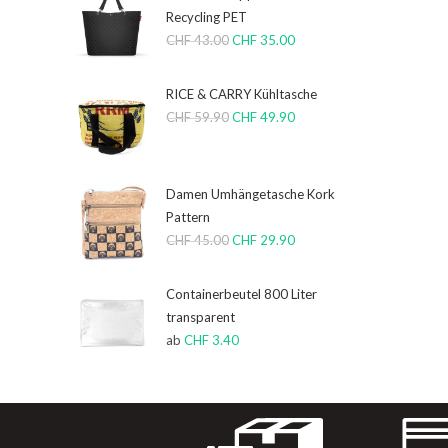
Recycling PET
CHF
43.00
CHF
35.00
RICE & CARRY Kühltasche
CHF
59.90
CHF
49.90
Damen Umhängetasche Kork
Pattern
CHF
45.00
CHF
29.90
Containerbeutel 800 Liter
transparent
ab
CHF
3.40