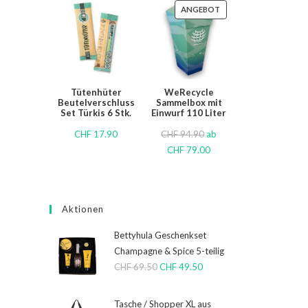
ANGEBOT
Tütenhüter
WeRecycle
Beutelverschluss
Sammelbox mit
Set Türkis 6 Stk.
Einwurf 110 Liter
CHF
17.90
CHF
94.90
ab
CHF
79.00
Aktionen
Bettyhula Geschenkset
Champagne & Spice 5-teilig
CHF
69.50
CHF
49.50
Tasche / Shopper XL aus