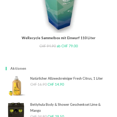
WeRecycle Sammelbox mit Einwurf 110 Liter
CHF
94.90
ab
CHF
79.00
Aktionen
Natürlicher Allzweckreiniger Fresh Citrus, 1 Liter
CHF
16.90
CHF
14.90
Bettyhula Body & Shower Geschenkset Lime &
Mango
CHF
34.80
CHF
29.50