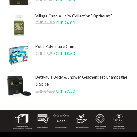
Village Candle Unity Collection "Optimism"
CHF
34.80
CHF
24.80
Polar Adventure Game
CHF
26.90
CHF
18.50
Bettyhula Body & Shower Geschenkset Champagne
& Spice
CHF
34.80
CHF
29.50