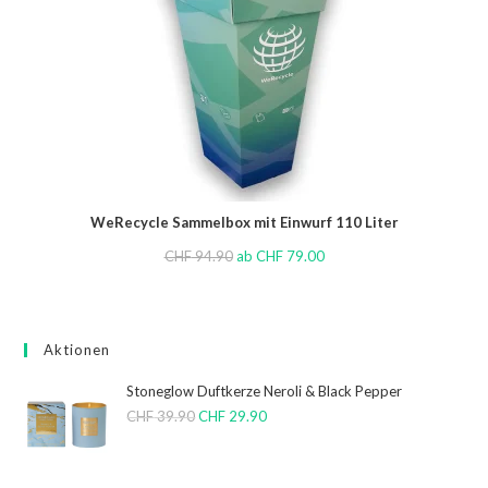
WeRecycle Sammelbox mit Einwurf 110 Liter
CHF
94.90
ab
CHF
79.00
Aktionen
Stoneglow Duftkerze Neroli & Black Pepper
CHF
39.90
CHF
29.90