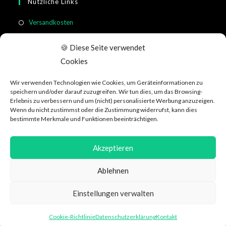
Nützliche Links
Versandkosten
Rücksendung & Widerruf
🍪 Diese Seite verwendet
Meistgestellte Fragen
Cookies
Allgemeine Geschäftsbedingungen
Wir verwenden Technologien wie Cookies, um Geräteinformationen zu
Kundeninformation
speichern und/oder darauf zuzugreifen. Wir tun dies, um das Browsing-
Erlebnis zu verbessern und um (nicht) personalisierte Werbung anzuzeigen.
Wenn du nicht zustimmst oder die Zustimmung widerrufst, kann dies
Social Media
bestimmte Merkmale und Funktionen beeinträchtigen.
Akzeptieren
Ablehnen
Datenschutzerklärung
AGB
Über WeRecycle
Affiliate
Jobs
Einstellungen verwalten
Impressum & Kontakt
Cookie-Richtlinie
Datenschutzerklärung
Kontakt
© Copyright 2026 - WeRecycle.ch