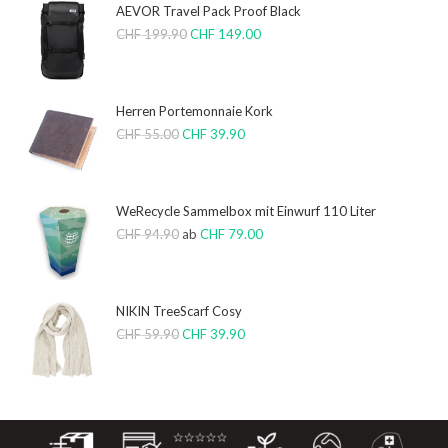
AEVOR Travel Pack Proof Black
CHF
199.90
CHF
149.00
Herren Portemonnaie Kork
CHF
55.00
CHF
39.90
WeRecycle Sammelbox mit Einwurf 110 Liter
CHF
94.90
ab
CHF
79.00
NIKIN TreeScarf Cosy
CHF
59.90
CHF
39.90