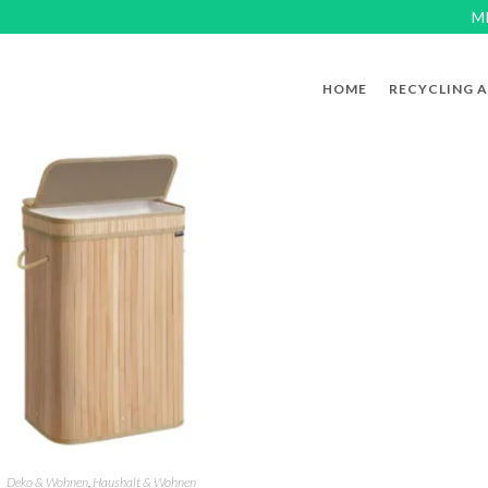
M
HOME
RECYCLING 
Deko & Wohnen
,
Haushalt & Wohnen