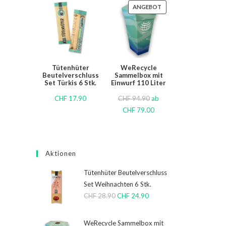
ANGEBOT
Tütenhüter
WeRecycle
Beutelverschluss
Sammelbox mit
Set Türkis 6 Stk.
Einwurf 110 Liter
CHF
17.90
CHF
94.90
ab
CHF
79.00
Aktionen
Tütenhüter Beutelverschluss
Set Weihnachten 6 Stk.
CHF
28.90
CHF
24.90
WeRecycle Sammelbox mit