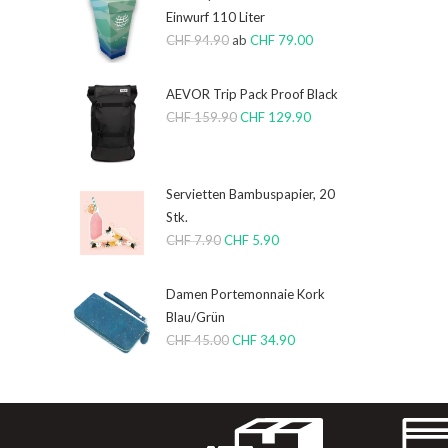
Einwurf 110 Liter
CHF
94.90
ab
CHF
79.00
AEVOR Trip Pack Proof Black
CHF
159.90
CHF
129.90
Servietten Bambuspapier, 20
Stk.
CHF
7.90
CHF
5.90
Damen Portemonnaie Kork
Blau/Grün
CHF
45.00
CHF
34.90