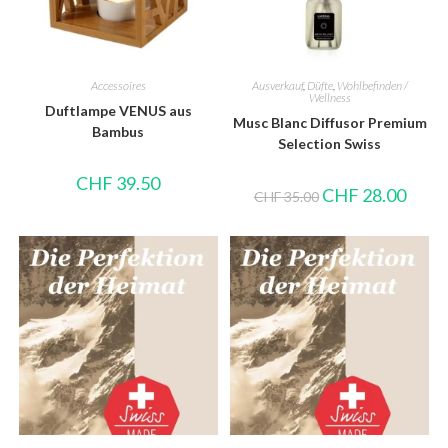
Accessoires
Ausverkauf
,
Düfte
,
Wohlbefinden /
Wellness
Duftlampe VENUS aus
Musc Blanc Diffusor Premium
Bambus
Selection Swiss
CHF
39.50
CHF
28.00
CHF
35.00