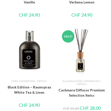
Vanille
Verbena Lemon
CHF
24.90
CHF
24.90
SALE!
Düfte
,
Wohlbefinden / Wellness
Ausverkauf
,
Düfte
,
Wohlbefinden /
Wellness
Black Edition – Raumspray
Cashmere Diffusor Premium
White Tea & Linen
Selection Swiss
CHF
24.90
CHF
28.00
CHF
35.00