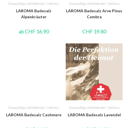
Körperpflege
,
Wohlbefinden / Wellness
Körperpflege
,
Wohlbefinden / Wellness
LAROMA Badesalz
LAROMA Badesalz Arve Pinus
Alpenkräuter
Cembra
ab
CHF
16.90
CHF
19.80
Körperpflege
,
Wohlbefinden / Wellness
Körperpflege
,
Wohlbefinden / Wellness
LAROMA Badesalz Cashmere
LAROMA Badesalz Lavendel