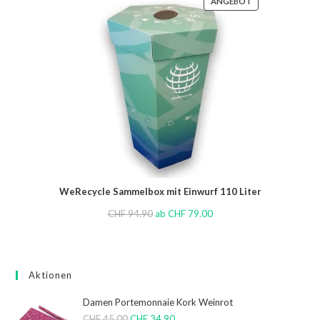
ANGEBOT
WeRecycle Sammelbox mit Einwurf 110 Liter
CHF
94.90
ab
CHF
79.00
Aktionen
Damen Portemonnaie Kork Weinrot
CHF
45.00
CHF
34.90