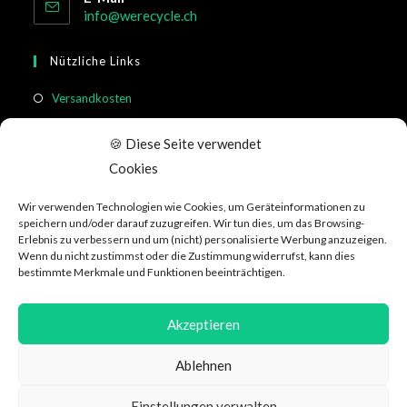
info@werecycle.ch
Nützliche Links
Versandkosten
Rücksendung & Widerruf
🍪 Diese Seite verwendet
Meistgestellte Fragen
Cookies
Allgemeine Geschäftsbedingungen
Wir verwenden Technologien wie Cookies, um Geräteinformationen zu
Kundeninformation
speichern und/oder darauf zuzugreifen. Wir tun dies, um das Browsing-
Erlebnis zu verbessern und um (nicht) personalisierte Werbung anzuzeigen.
Wenn du nicht zustimmst oder die Zustimmung widerrufst, kann dies
Social Media
bestimmte Merkmale und Funktionen beeinträchtigen.
Akzeptieren
Ablehnen
Datenschutzerklärung
AGB
Über WeRecycle
Affiliate
Jobs
Einstellungen verwalten