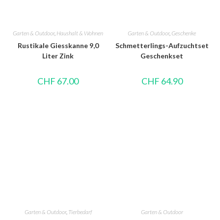
Garten & Outdoor
,
Haushalt & Wohnen
Garten & Outdoor
,
Geschenke
Rustikale Giesskanne 9,0
Schmetterlings-Aufzuchtset
Liter Zink
Geschenkset
CHF
67.00
CHF
64.90
Garten & Outdoor
,
Tierbedarf
Garten & Outdoor