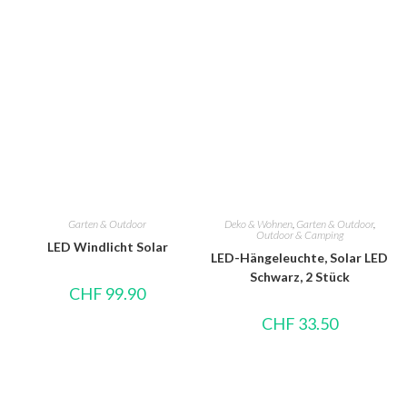
Garten & Outdoor
Deko & Wohnen
,
Garten & Outdoor
,
Outdoor & Camping
LED Windlicht Solar
LED-Hängeleuchte, Solar LED
Schwarz, 2 Stück
CHF
99.90
CHF
33.50