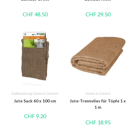
CHF
48.50
CHF
29.50
Aufbewahrung
,
Garten & Outdoor
Garten & Outdoor
Jute Sack 60 x 100 cm
Jute-Trennvlies für Töpfe 1 x
1 m
CHF
9.20
CHF
18.95