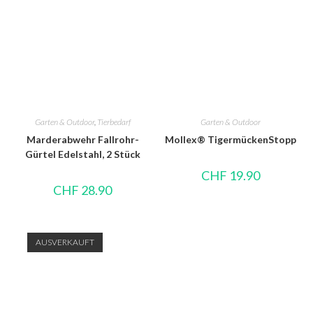
Garten & Outdoor
,
Tierbedarf
Garten & Outdoor
Marderabwehr Fallrohr-
Mollex® TigermückenStopp
Gürtel Edelstahl, 2 Stück
CHF
19.90
CHF
28.90
AUSVERKAUFT