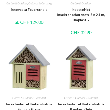
Garten & Outdoor
,
Outdoor & Camping
Garten & Outdoor
Innovesta Feuerschale
InsectoNet
Insektenschutznetz 5 × 2,1 m,
Bioplastik
ab
CHF
129.00
CHF
32.90
Garten & Outdoor
,
Tierbedarf
Garten & Outdoor
,
Tierbedarf
Insektenhotel Kiefernholz &
Insektenhotel Kiefernholz &
Bambus Gross
Bambus Klein