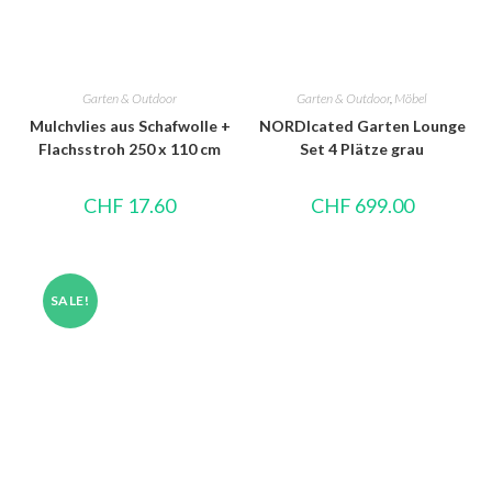
Garten & Outdoor
Garten & Outdoor
,
Möbel
Mulchvlies aus Schafwolle +
NORDIcated Garten Lounge
Flachsstroh 250 x 110 cm
Set 4 Plätze grau
CHF
17.60
CHF
699.00
SALE!