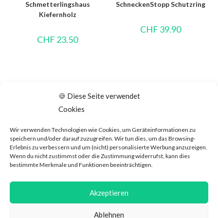
Schmetterlingshaus
SchneckenStopp Schutzring
Kiefernholz
CHF
39.90
CHF
23.50
🍪 Diese Seite verwendet
Cookies
Wir verwenden Technologien wie Cookies, um Geräteinformationen zu
speichern und/oder darauf zuzugreifen. Wir tun dies, um das Browsing-
Erlebnis zu verbessern und um (nicht) personalisierte Werbung anzuzeigen.
Wenn du nicht zustimmst oder die Zustimmung widerrufst, kann dies
bestimmte Merkmale und Funktionen beeinträchtigen.
Energiesparen
,
Garten & Outdoor
Garten & Outdoor
Solar Grablaterne LED Arimo
Solar Laterne Antic
Akzeptieren
CHF
26.90
CHF
94.00
Ablehnen