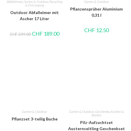
Abfalleimer
,
Garten & Outdoor
,
Recycling
Garten & Outdoor
& Entsorgung
Pflanzensprüher Aluminium
Outdoor Abfalleimer mit
0,31 l
Ascher 17 Liter
CHF
12.50
CHF
189.00
CHF
239.00
Garten & Outdoor
Garten & Outdoor
,
Geschenke
,
Kochen &
Backen
Pflanzset 3-teilig Buche
Pilz-Aufzuchtset
Austernseitling Geschenkset