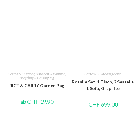
Garten & Outdoor
,
Haushalt & Wohnen
,
Garten & Outdoor
,
Möbel
Recycling & Entsorgung
Rosalie Set, 1 Tisch, 2 Sessel +
RICE & CARRY Garden Bag
1 Sofa, Graphite
ab
CHF
19.90
CHF
699.00