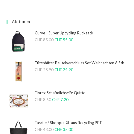
Aktionen
Curve - Super Upcycling Rucksack
CHF
85.00
CHF
55.00
Tütenhüter Beutelverschluss Set Weihnachten 6 Stk.
CHF
28.90
CHF
24.90
Florex Schafmilchseife Quitte
CHF
8.60
CHF
7.20
Tasche / Shopper XL aus Recycling PET
CHF
43.00
CHF
35.00