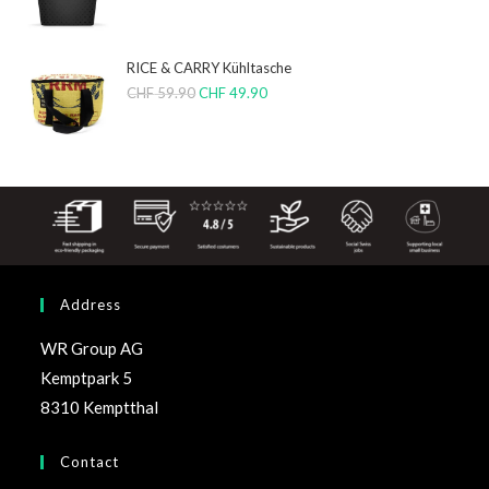
RICE & CARRY Kühltasche
CHF
59.90
CHF
49.90
Address
WR Group AG
Kemptpark 5
8310 Kemptthal
Contact