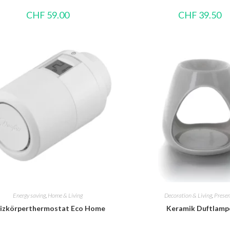
CHF
59.00
CHF
39.50
Energy saving
,
Home & Living
Decoration & Living
,
Prese
izkörperthermostat Eco Home
Keramik Duftlamp