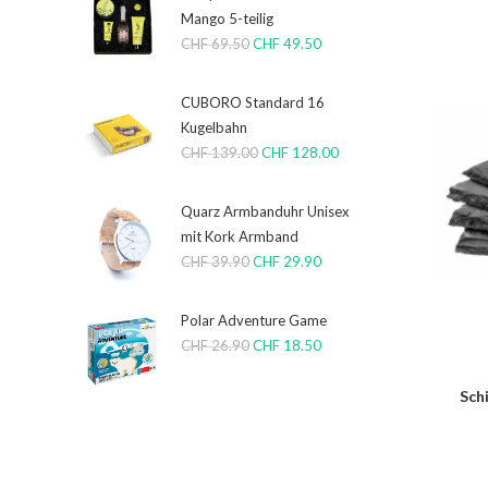
Mango 5-teilig
CHF
69.50
CHF
49.50
CUBORO Standard 16
Kugelbahn
CHF
139.00
CHF
128.00
Quarz Armbanduhr Unisex
mit Kork Armband
CHF
39.90
CHF
29.90
Polar Adventure Game
CHF
26.90
CHF
18.50
Sch