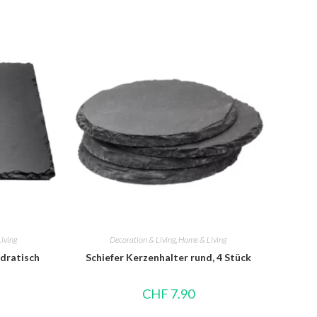
iving
Decoration & Living
,
Home & Living
adratisch
Schiefer Kerzenhalter rund, 4 Stück
CHF
7.90