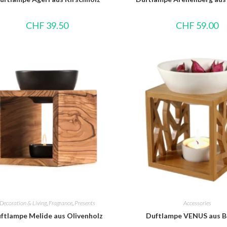
CHF
39.50
CHF
59.00
Decoration & Living
,
Fragrance
,
Presents
Accessories
ftlampe Melide aus Olivenholz
Duftlampe VENUS aus 