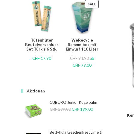
SALE
Tütenhüter
WeRecycle
Beutelverschluss
Sammelbox mit
Set Türkis 6 Stk.
Einwurf 110 Liter
CHF
17.90
CHF
94.90
ab
CHF
79.00
Aktionen
CUBORO Junior Kugelbahn
CHF
239.00
CHF
199.00
Ker
Bettyhula Geschenkset Lime &