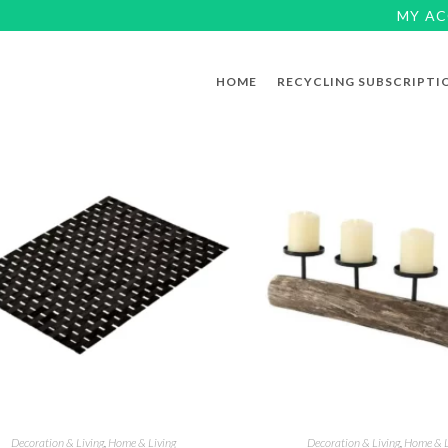
MY A
HOME
RECYCLING SUBSCRIPTI
Decoration & Living
,
Home & Living
Decoration & Living
,
Home & L