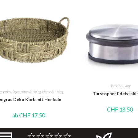
Home & Living
essories
,
Decoration & Living
,
Home & Living
Türstopper Edelstahl 
eegras Deko Korb mit Henkeln
CHF
18.50
ab
CHF
17.50