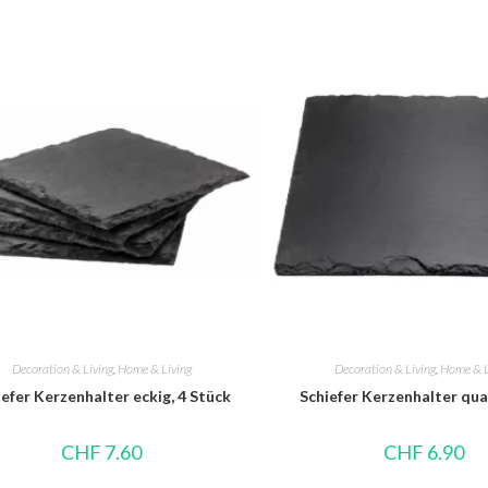
Decoration & Living
,
Home & Living
Decoration & Living
,
Home & L
iefer Kerzenhalter eckig, 4 Stück
Schiefer Kerzenhalter qu
CHF
7.60
CHF
6.90