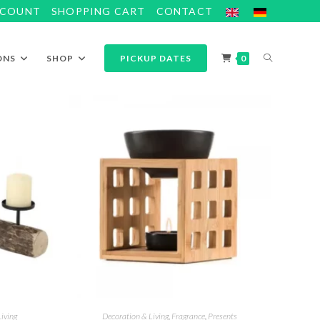
CCOUNT
SHOPPING CART
CONTACT
ONS
SHOP
PICKUP DATES
0
iving
Decoration & Living
,
Fragrance
,
Presents