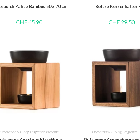
eppich Palito Bambus 50 x 70 cm
Boltze Kerzenhalter 
CHF
45.90
CHF
29.50
Decoration & Living
,
Fragrance
,
Presents
Decoration & Living
,
Fragrance
,
uftlampe Ägeri aus Kirschholz
Duftlampe Arenenberg aus