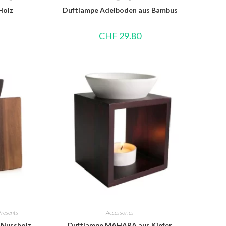
Holz
Duftlampe Adelboden aus Bambus
CHF
29.80
Presents
Accessories
 Nussholz
Duftlampe MAHARA aus Kiefer