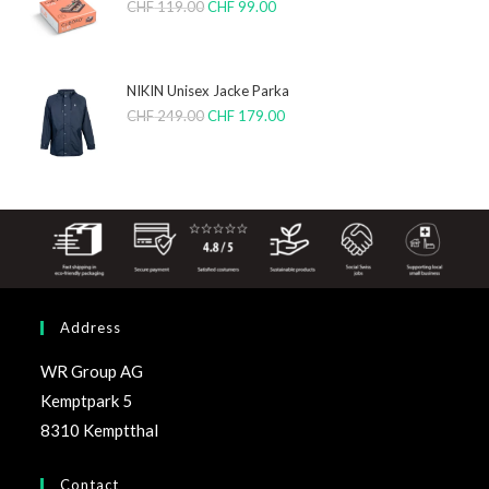
CHF
119.00
CHF
99.00
NIKIN Unisex Jacke Parka
CHF
249.00
CHF
179.00
Address
WR Group AG
Kemptpark 5
8310 Kemptthal
Contact