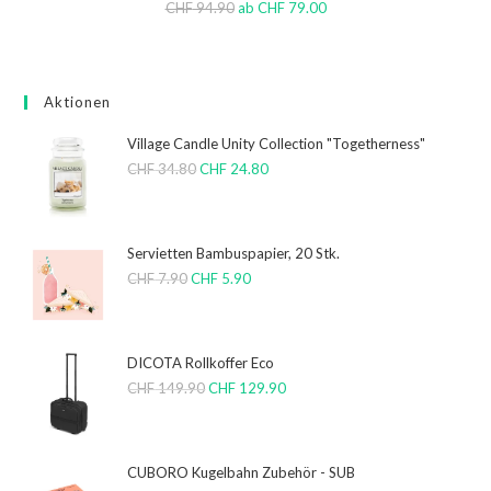
CHF
94.90
ab
CHF
79.00
Aktionen
Village Candle Unity Collection "Togetherness"
CHF
34.80
CHF
24.80
Servietten Bambuspapier, 20 Stk.
CHF
7.90
CHF
5.90
DICOTA Rollkoffer Eco
CHF
149.90
CHF
129.90
CUBORO Kugelbahn Zubehör - SUB