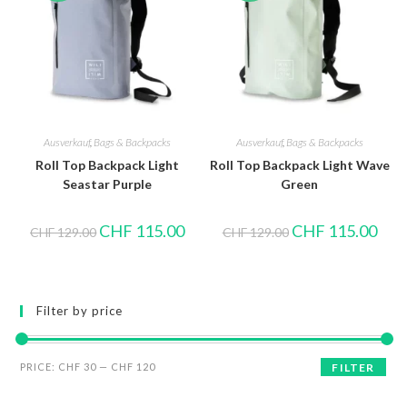
Ausverkauf
,
Bags & Backpacks
Ausverkauf
,
Bags & Backpacks
Roll Top Backpack Light
Roll Top Backpack Light Wave
Seastar Purple
Green
CHF
115.00
CHF
115.00
CHF
129.00
CHF
129.00
Filter by price
PRICE:
CHF 30
—
CHF 120
FILTER