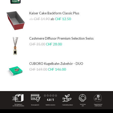
Kaiser Cake Backform Classic Plus
ab
CHF
14.90
ab
CHF
12.50
Cashmere Diffusor Premium Selection Swiss
CHF
35.00
CHF
28.00
CUBORO Kugelbahn Zubehör - DUO
CHF
169.00
CHF
146.00