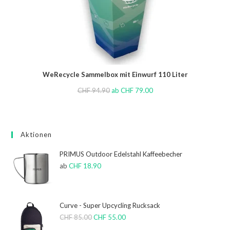
WeRecycle Sammelbox mit Einwurf 110 Liter
CHF
94.90
ab
CHF
79.00
Aktionen
PRIMUS Outdoor Edelstahl Kaffeebecher
ab
CHF
18.90
Curve - Super Upcycling Rucksack
CHF
85.00
CHF
55.00