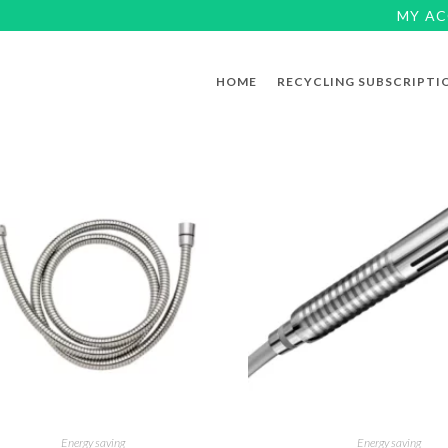
MY A
HOME
RECYCLING SUBSCRIPTI
Energy saving
Energy saving