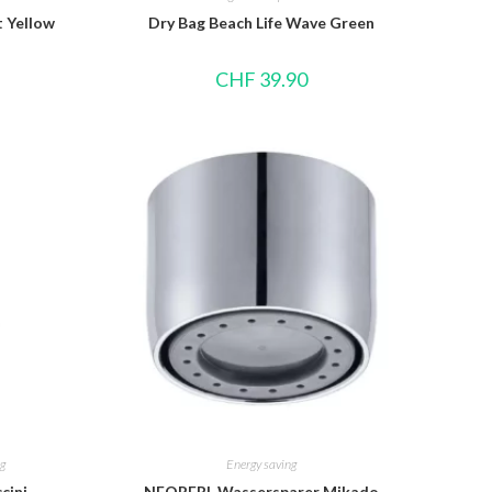
t Yellow
Dry Bag Beach Life Wave Green
CHF
39.90
g
Energy saving
cini
NEOPERL Wassersparer Mikado