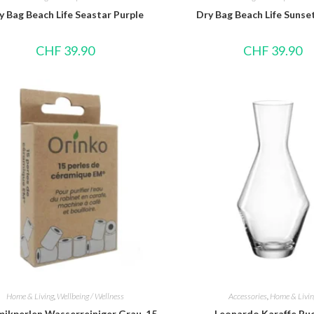
y Bag Beach Life Seastar Purple
Dry Bag Beach Life Sunse
CHF
39.90
CHF
39.90
Home & Living
,
Wellbeing / Wellness
Accessories
,
Home & Livin
ikperlen Wasserreiniger Grau, 15
Leonardo Karaffe Puc