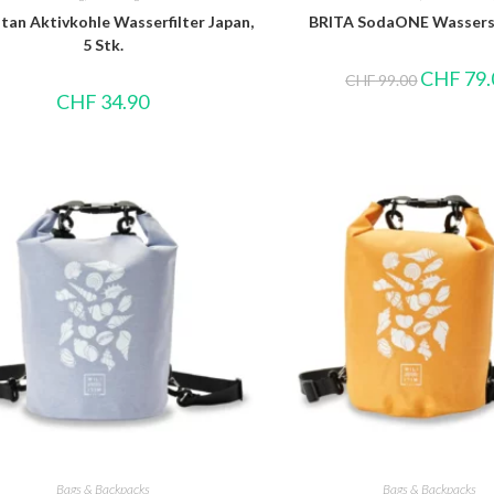
tan Aktivkohle Wasserfilter Japan,
BRITA SodaONE Wassers
5 Stk.
CHF
79.
CHF
99.00
CHF
34.90
Bags & Backpacks
Bags & Backpacks