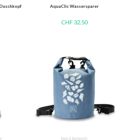
 Duschkopf
AquaClic Wassersparer
CHF
32.50
g
Bags & Backpacks