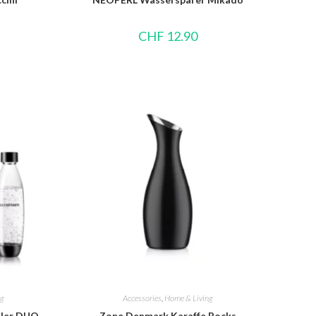
CHF
12.90
g
Accessories
,
Home & Living
dler DUO
Zone Denmark Karaffe Rocks