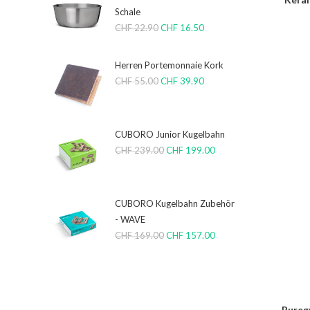
Schale
CHF
22.90
CHF
16.50
Herren Portemonnaie Kork
CHF
55.00
CHF
39.90
CUBORO Junior Kugelbahn
CHF
239.00
CHF
199.00
CUBORO Kugelbahn Zubehör
- WAVE
CHF
169.00
CHF
157.00
Pureg