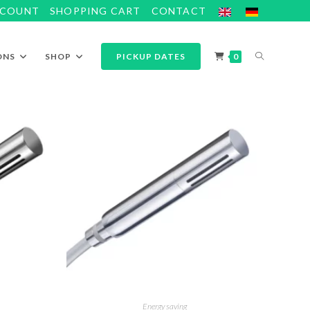
CCOUNT
SHOPPING CART
CONTACT
ONS
SHOP
PICKUP DATES
0
Energy saving