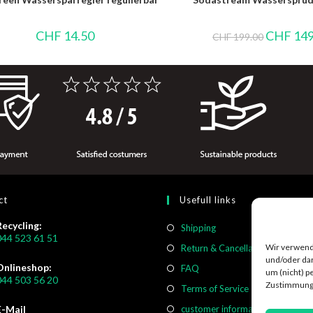
CHF
14.50
CHF
149
CHF
199.00
ct
Usefull links
Recycling:
Shipping
044 523 61 51
Wir verwend
Return & Cancellation
und/oder dar
Onlineshop:
FAQ
um (nicht) p
044 503 56 20
Zustimmung 
Terms of Service
E-Mail
customer information