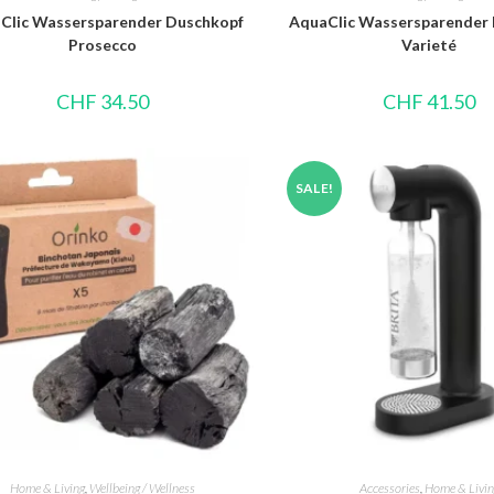
Clic Wassersparender Duschkopf
AquaClic Wassersparender
Prosecco
Varieté
CHF
34.50
CHF
41.50
SALE!
Home & Living
,
Wellbeing / Wellness
Accessories
,
Home & Livin