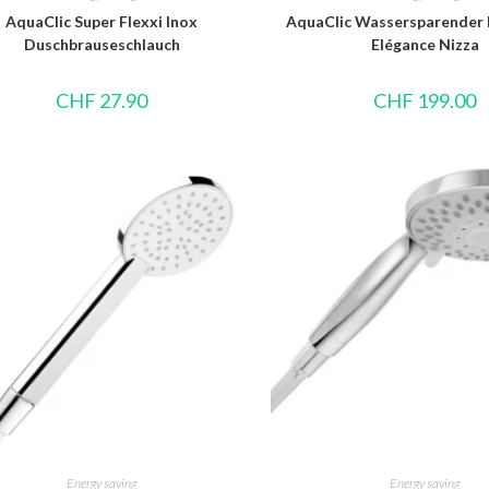
AquaClic Super Flexxi Inox
AquaClic Wassersparender
Duschbrauseschlauch
Elégance Nizza
CHF
27.90
CHF
199.00
Energy saving
Energy saving