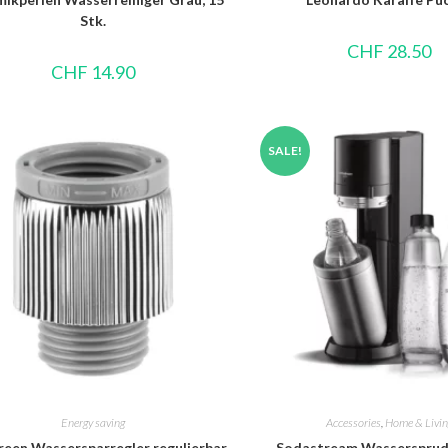
Stk.
CHF
28.50
CHF
14.90
SALE!
Energy saving
Accessories
,
Home & Livin
reen Wassersparregler regulierbar
Sodastream Wasserspru