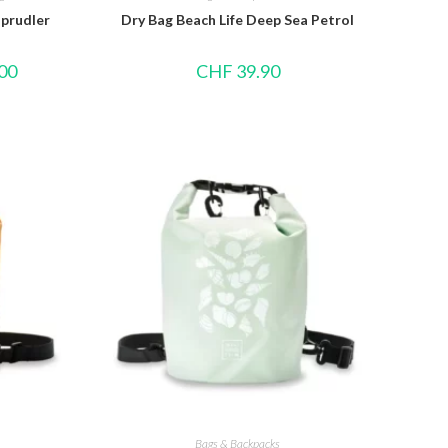
prudler
Dry Bag Beach Life Deep Sea Petrol
00
CHF
39.90
Bags & Backpacks