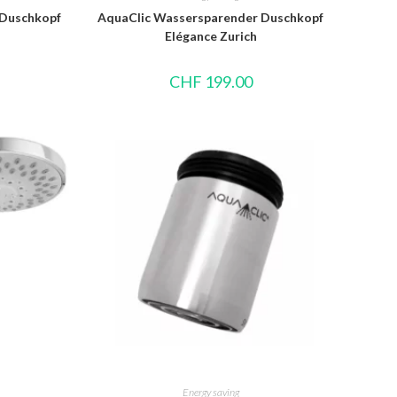
 Duschkopf
AquaClic Wassersparender Duschkopf
Elégance Zurich
CHF
199.00
Energy saving