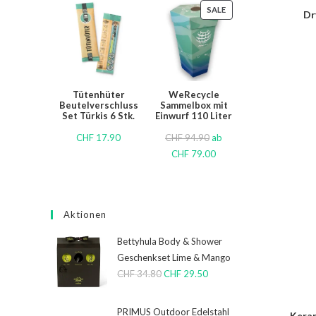
SALE
Dr
Tütenhüter
WeRecycle
Beutelverschluss
Sammelbox mit
Set Türkis 6 Stk.
Einwurf 110 Liter
CHF
17.90
CHF
94.90
ab
CHF
79.00
Aktionen
Bettyhula Body & Shower
Geschenkset Lime & Mango
CHF
34.80
CHF
29.50
PRIMUS Outdoor Edelstahl
Keram